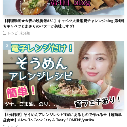
【料理動画★今夜の晩御飯#61】キャベツ大量消費チャレンジblog 第4回
★キャベツとあさりのバターが美味しすぎ❗
レシピ
未分類
【5分料理】そうめんアレンジレシピ❣️家にあるもので作れる🌟【超簡単
昼食🍽】/How To Cook Easy & Tasty SOMEN!/yurika
レシピ