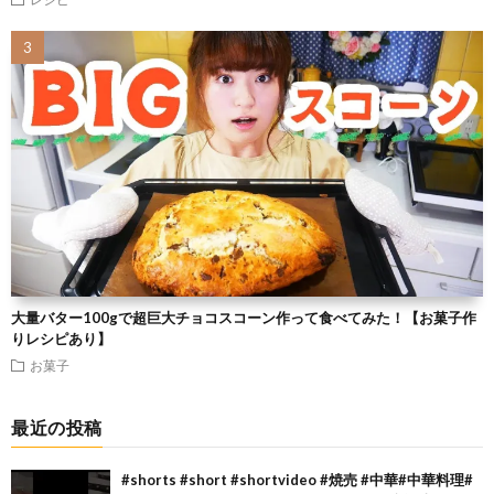
大量バター100gで超巨大チョコスコーン作って食べてみた！【お菓子作
りレシピあり】
お菓子
最近の投稿
#shorts #short #shortvideo #焼売 #中華#中華料理#