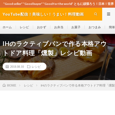
od buyer” ”Good for the world” ともに頑張ろう！日本！世界！
YouTube配信！美味しい！うまい！料理動画
site Cook-ch
ホーム
レシピ
おかず
お弁当
お菓子
おつまみ
簡単
IHのラクティブパンで作る本格アウ
トドア料理「燻製」レシピ動画
2018.08.10
レシピ
レシピ
IHのラクティブパンで作る本格アウトドア料理「燻
HOME