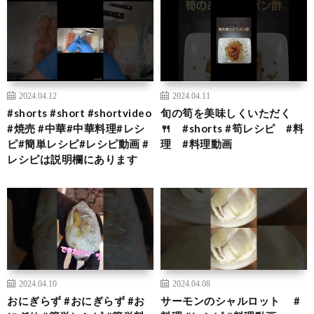
2024.04.12
2024.04.11
#shorts #short #shortvideo
旬の筍を美味しくいただく
#焼売 #中華#中華料理#レシ
🍴 #shorts #筍レシピ #料
ピ#簡単レシピ#レシピ動画 #
理 #料理動画
レシピは説明欄にあります
2024.04.10
2024.04.08
おにぎらず #おにぎらず #お
サーモンのシャルロット #