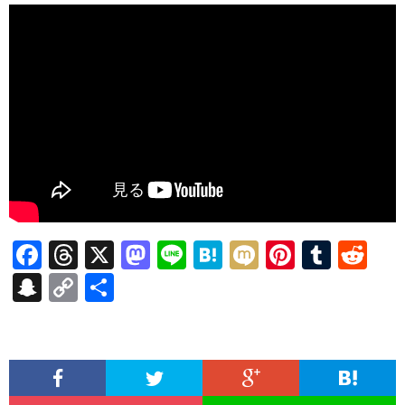
F
T
X
M
Li
H
M
Pi
T
R
ac
hr
as
n
at
ixi
nt
u
e
S
C
共
e
ea
to
e
e
er
m
d
n
o
有
b
ds
d
n
es
bl
di
a
p
o
o
a
t
r
t
pc
y
o
n
h
Li