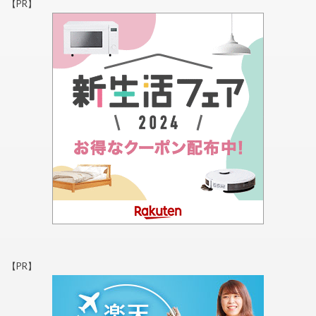
【PR】
【PR】