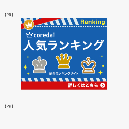
【PR】
【PR】