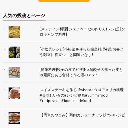
人気の投稿とページ
[メスティン料理] ジェノベーゼの作り方(レシピ) [ソ
ロキャンプ料理]
[小松菜レシピ]小松菜を使った簡単料理4選!お弁当
や献立に役立つこと間違いなし!
[簡単料理]餃子の皮でピザ[No.5]餃子の残った皮と
冷蔵庫にある食材で作る酒のアテ❗
スイスステーキを作る-Swiss steaks#アメリカ料理
#美味しいもの#レシピ動画#yummyfood
#recipevedio#homemadefood
【簡単おつまみ】鶏肉カシューナッツ炒めのレシピ