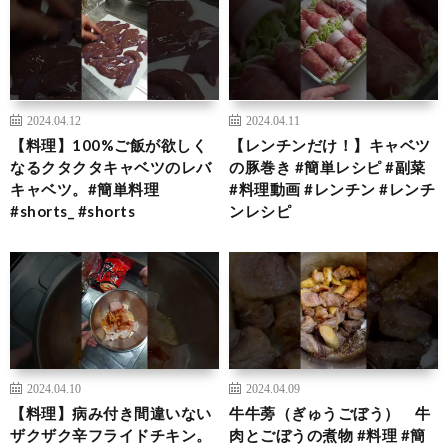
2024.04.12
2024.04.11
【料理】100%ご飯が欲しく
【レンチンだけ！】キャベツ
なるクタクタキャベツのレバ
の豚巻き #簡単レシピ #副菜
キャベツ。#簡単料理
#料理動画 #レンチン #レンチ
#shorts_ #shorts
ンレシピ
2024.04.10
2024.04.09
【料理】病み付き間違いない
牛牛蒡（ぎゅうごぼう） 牛
ザクザク辛フライドチキン。
肉とごぼうの煮物 #料理 #簡