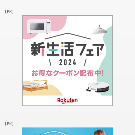
【PR】
【PR】