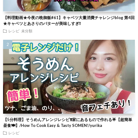
【料理動画★今夜の晩御飯#61】キャベツ大量消費チャレンジblog 第4回
★キャベツとあさりのバターが美味しすぎ❗
レシピ
未分類
【5分料理】そうめんアレンジレシピ❣️家にあるもので作れる🌟【超簡単
昼食🍽】/How To Cook Easy & Tasty SOMEN!/yurika
レシピ