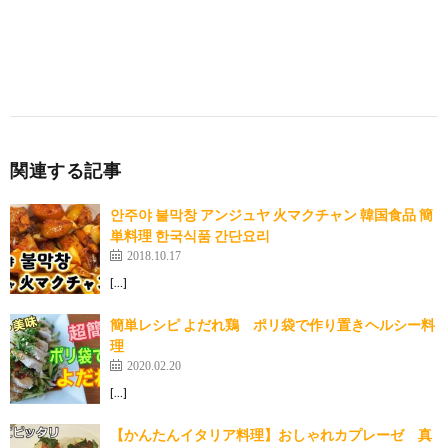
関連する記事
안주야 불막창 アンジュヤ 火マクチャン 韓国食品 簡
単料理 한국식품 간단요리
2018.10.17
[…]
簡単レシピ よだれ鶏 ポリ袋で作り置きヘルシー料
理
2020.02.20
[…]
【かんたんイタリア料理】おしゃれカプレーゼ 真