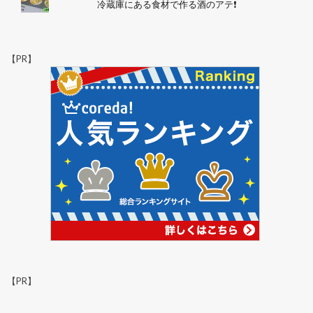
冷蔵庫にある食材で作る酒のアテ❗
【PR】
【PR】