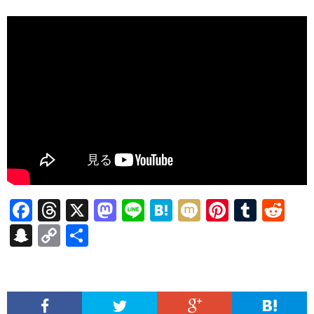
F
T
X
M
Li
H
M
Pi
T
R
ac
hr
as
n
at
ixi
nt
u
e
S
C
共
e
ea
to
e
e
er
m
d
n
o
有
b
ds
d
n
es
bl
di
a
p
o
o
a
t
r
t
pc
y