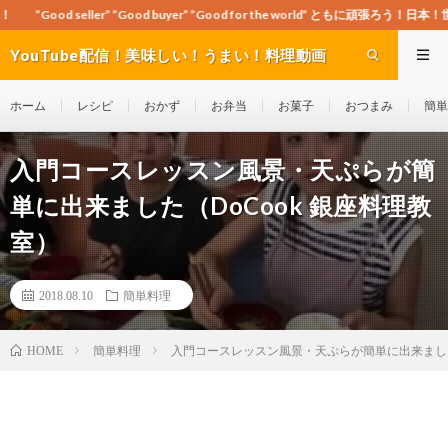
”Good buyer” ”Good for the world” ともに頑張ろう！日本！世界！
YouTube配信！美味しい！うまい！料理動画
site Cook-ch
ホーム
レシピ
おかず
お弁当
お菓子
おつまみ
簡単
入門コースレッスン風景・天ぷらが簡
単に出来ました（DoCook 銀座料理教
室）
2018.08.10
簡単料理
簡単料理
入門コースレッスン風景・天ぷらが簡単に出来ました（
HOME