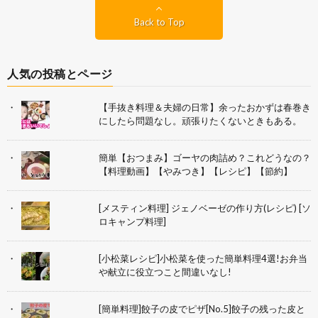
Back to Top
人気の投稿とページ
【手抜き料理＆夫婦の日常】余ったおかずは春巻き
にしたら問題なし。頑張りたくないときもある。
簡単【おつまみ】ゴーヤの肉詰め？これどうなの？
【料理動画】【やみつき】【レシピ】【節約】
[メスティン料理] ジェノベーゼの作り方(レシピ) [ソ
ロキャンプ料理]
[小松菜レシピ]小松菜を使った簡単料理4選!お弁当
や献立に役立つこと間違いなし!
[簡単料理]餃子の皮でピザ[No.5]餃子の残った皮と