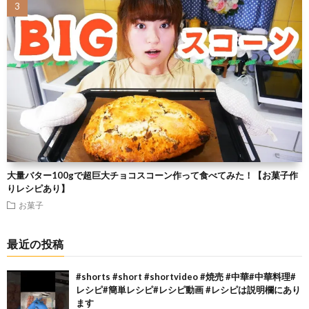
大量バター100gで超巨大チョコスコーン作って食べてみた！【お菓子作
りレシピあり】
お菓子
最近の投稿
#shorts #short #shortvideo #焼売 #中華#中華料理#
レシピ#簡単レシピ#レシピ動画 #レシピは説明欄にあり
ます