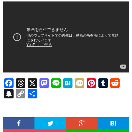
F
T
X
M
Li
H
M
Pi
T
R
ac
hr
as
n
at
ixi
nt
u
e
S
C
共
e
ea
to
e
e
er
m
d
n
o
有
b
ds
d
n
es
bl
di
a
p
o
o
a
t
r
t
pc
y
o
n
h
Li