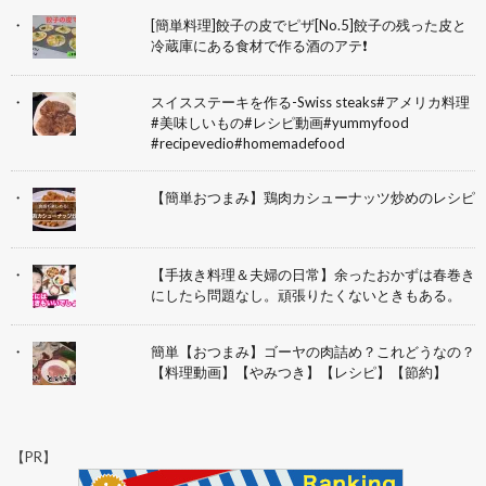
[簡単料理]餃子の皮でピザ[No.5]餃子の残った皮と
冷蔵庫にある食材で作る酒のアテ❗
スイスステーキを作る-Swiss steaks#アメリカ料理
#美味しいもの#レシピ動画#yummyfood
#recipevedio#homemadefood
【簡単おつまみ】鶏肉カシューナッツ炒めのレシピ
【手抜き料理＆夫婦の日常】余ったおかずは春巻き
にしたら問題なし。頑張りたくないときもある。
簡単【おつまみ】ゴーヤの肉詰め？これどうなの？
【料理動画】【やみつき】【レシピ】【節約】
【PR】