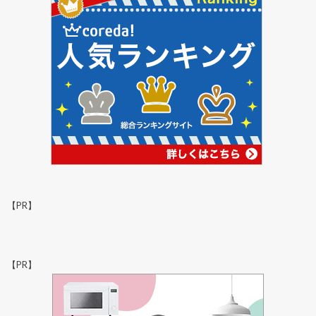
【PR】
【PR】