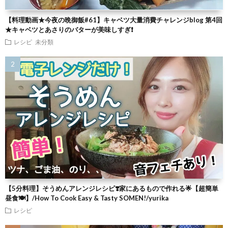
【料理動画★今夜の晩御飯#61】キャベツ大量消費チャレンジblog 第4回
★キャベツとあさりのバターが美味しすぎ❗
レシピ
未分類
【5分料理】そうめんアレンジレシピ❣️家にあるもので作れる🌟【超簡単
昼食🍽】/How To Cook Easy & Tasty SOMEN!/yurika
レシピ