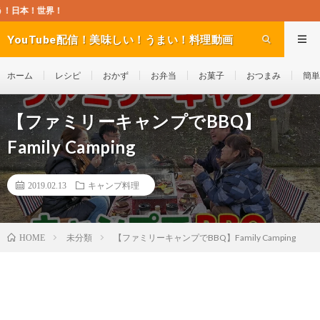
よ
YouTube配信！美味しい！うまい！料理動画
site Cook-ch
ホーム
レシピ
おかず
お弁当
お菓子
おつまみ
簡単
【ファミリーキャンプでBBQ】
Family Camping
2019.02.13
キャンプ料理
未分類
【ファミリーキャンプでBBQ】Family Camping
HOME