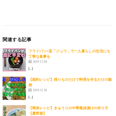
関連する記事
フライパン×皿「ジュウ」で一人暮らしの生活にも
丁寧な食事を
2019.11.04
[…]
【節約レシピ】残りものだけで料理を作るだけの動
画
2019.12.30
[…]
【簡単レシピ】きゅうりの中華風浅漬けの作り方
【夏野菜】