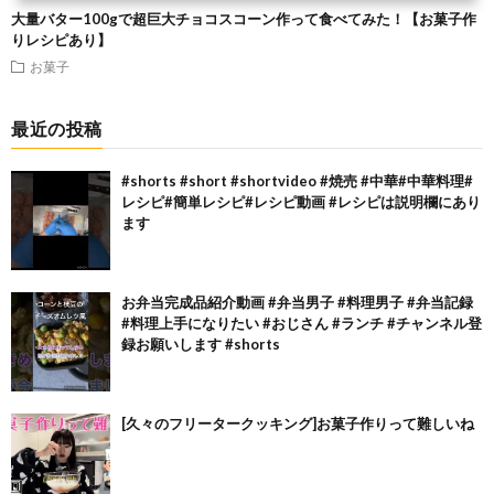
大量バター100gで超巨大チョコスコーン作って食べてみた！【お菓子作
りレシピあり】
お菓子
最近の投稿
#shorts #short #shortvideo #焼売 #中華#中華料理#
レシピ#簡単レシピ#レシピ動画 #レシピは説明欄にあり
ます
お弁当完成品紹介動画 #弁当男子 #料理男子 #弁当記録
#料理上手になりたい #おじさん #ランチ #チャンネル登
録お願いします #shorts
[久々のフリータークッキング]お菓子作りって難しいね