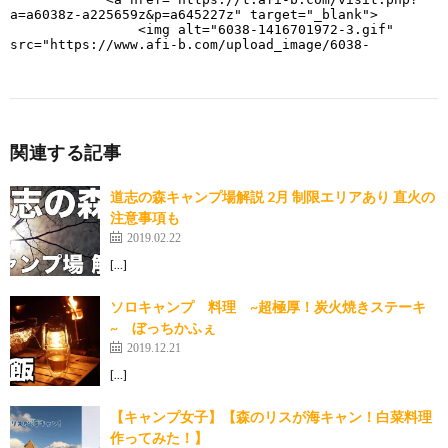
関連する記事
道志の森キャンプ場解説 2月 制限エリアあり 直火の
注意事項も
2019.02.22
[…]
ソロキャンプ 料理 ~超極厚！炭火焼きステーキ
~ ぼっちかふぇ
2019.12.21
[…]
【キャンプ女子】【森のリスが海キャン！白菜料理
作ってみた！】