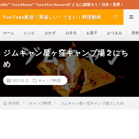
yer” ”Good for the world” ともに頑張ろう！日本！世界！
YouTube配信！美味しい！うまい！料理動画
site Cook-ch
ホーム
レシピ
おかず
お弁当
お菓子
おつまみ
簡単
ジムキャン星ヶ窪キャンプ場２にち
め
2021.01.25
キャンプ料理
キャンプ料理
ジムキャン星ヶ窪キャンプ場２にちめ
HOME