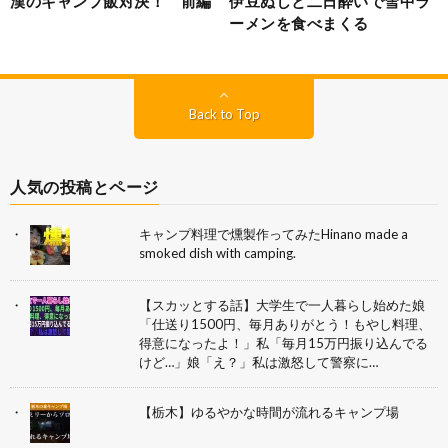
漢のキャンプ飯対決！ 前編
伊豆ぬしと二日酔いで雪中ラ
ーメンを食べまくる
Back to Top
人気の投稿とページ
キャンプ料理で燻製作ってみたHinano made a
smoked dish with camping.
【スカッとする話】大学生で一人暮らし始めた娘
「仕送り1500円、毎月ありがとう！もやし料理、
得意になったよ！」私「毎月15万円振り込んでる
けど…」娘「え？」私は激怒して警察に…
【栃木】ゆるやかな時間が流れるキャンプ場