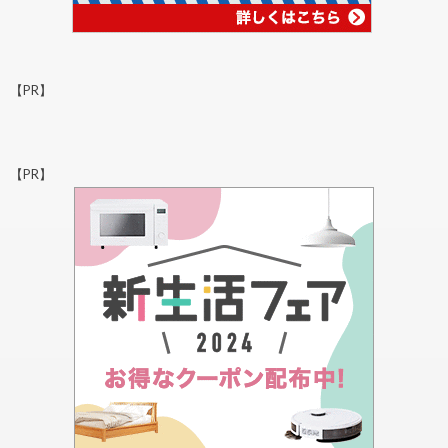
【PR】
【PR】