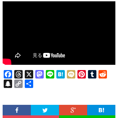
F
T
X
M
Li
H
M
Pi
T
R
ac
hr
as
n
at
ixi
nt
u
e
S
C
共
e
ea
to
e
e
er
m
d
n
o
有
b
ds
d
n
es
bl
di
a
p
o
o
a
t
r
t
pc
y
o
n
h
Li