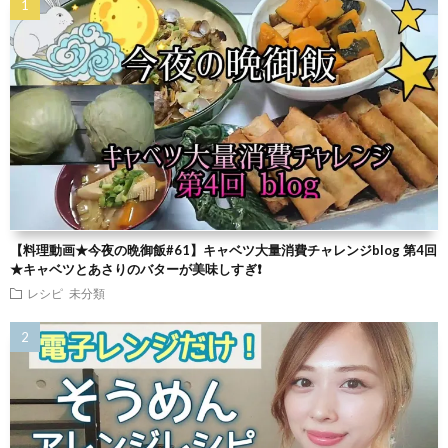
【料理動画★今夜の晩御飯#61】キャベツ大量消費チャレンジblog 第4回
★キャベツとあさりのバターが美味しすぎ❗
レシピ
未分類