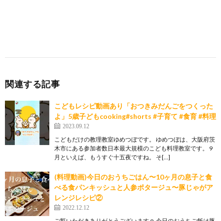
関連する記事
こどもレシピ動画あり「おつきみだんごをつくった
よ」5歳子どもcooking#shorts #子育て #食育 #料理
2023.09.12
こどもだけの教理教室ゆめつぼです。 ゆめつぼは、大阪府茨
木市にある参加者数日本最大規模のこども料理教室です。 9
月といえば、もうすぐ十五夜ですね。 そ[…]
(料理動画)今日のおうちごはん〜10ヶ月の息子と食
べる食パンキッシュと人参ポタージュ〜豚じゃがア
レンジレシピ②
2022.12.12
ご覧いただきありがとうございます☺︎ 今日のおうちご飯は豚