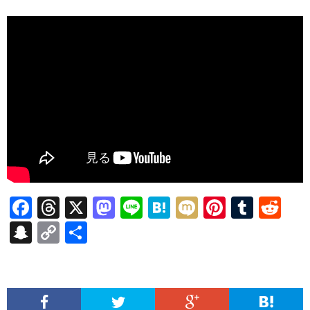
F
T
X
M
Li
H
M
Pi
T
R
ac
hr
as
n
at
ixi
nt
u
e
S
C
共
e
ea
to
e
e
er
m
d
n
o
有
b
ds
d
n
es
bl
di
a
p
o
o
a
t
r
t
pc
y