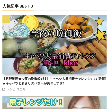
人気記事 BEST３
【料理動画★今夜の晩御飯#61】キャベツ大量消費チャレンジblog 第4回
★キャベツとあさりのバターが美味しすぎ❗
レシピ
未分類