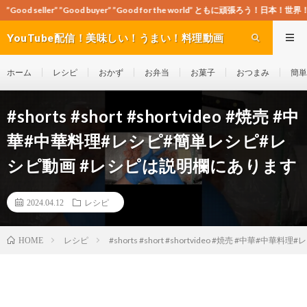
ood buyer” ”Good for the world” ともに頑張ろう！日本！世界！
YouTube配信！美味しい！うまい！料理動画
site Cook-ch
ホーム
レシピ
おかず
お弁当
お菓子
おつまみ
簡単
#shorts #short #shortvideo #焼売 #中
華#中華料理#レシピ#簡単レシピ#レ
シピ動画 #レシピは説明欄にあります
2024.04.12
レシピ
レシピ
#shorts #short #shortvideo #焼売 #中
HOME