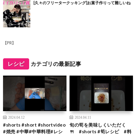
[久々のフリータークッキング]お菓子作りって難しいね
【PR】
レシピ
カテゴリの最新記事
2024.04.12
2024.04.11
#shorts #short #shortvideo
旬の筍を美味しくいただく
#焼売 #中華#中華料理#レシ
🍴 #shorts #筍レシピ #料