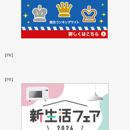
【PR】
【PR】