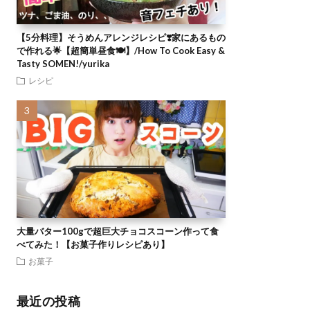
【5分料理】そうめんアレンジレシピ❣️家にあるもの
で作れる🌟【超簡単昼食🍽】/How To Cook Easy &
Tasty SOMEN!/yurika
レシピ
大量バター100gで超巨大チョコスコーン作って食
べてみた！【お菓子作りレシピあり】
お菓子
最近の投稿