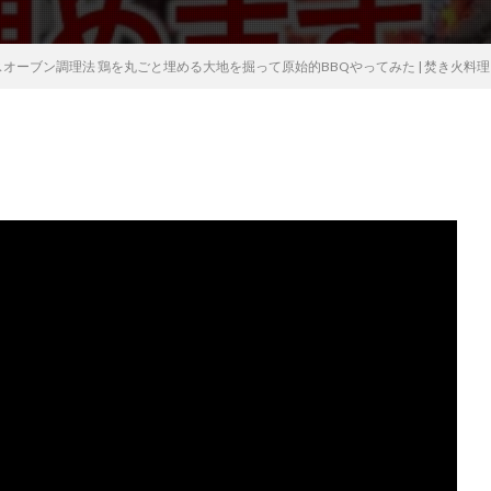
ン調理法 鶏を丸ごと埋める大地を掘って原始的BBQやってみた | 焚き火料理 | キャンプ料理 