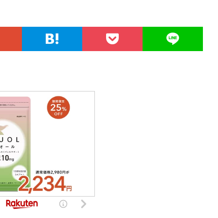
nt
u
e
n
o
有
er
m
d
a
p
es
bl
di
pc
y
t
r
t
h
Li
at
n
k