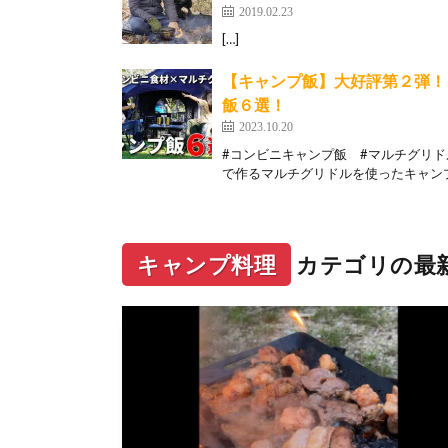
2019.02.23
[…]
【キャンプ飯】大好評第２弾！
飯６選！
2023.10.20
#コンビニキャンプ飯 #マルチグリ
で作るマルチグリドルを使ったキャンプ
キャンプ料理
カテゴリの最