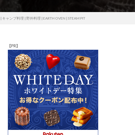
| 野外料理 | EARTH OVEN | STEAM PIT
【PR】