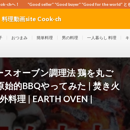
-chへ！ ”Good seller” ”Good buyer” ”Good for the wo
動画site Cook-ch
orld” ともに頑張ろう！日本！世界！
子
おつまみ
簡単料理
男の料理
一人暮らし 料理
キ
ースオーブン調理法 鶏を丸ご
始的BBQやってみた | 焚き火
料理 | EARTH OVEN |