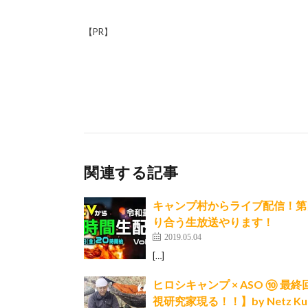
【PR】
関連する記事
キャンプ村からライブ配信！第
り合う生放送やります！
2019.05.04
[…]
ヒロシキャンプ × ASO ⑩
視研究家現る！！】by Netz Kum