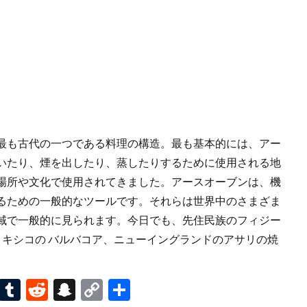
最も古代の一つである料理の構造。最も基本的には、アー
いたり、煙を出したり、蒸したりするために使用される地
場所や文化で使用されてきました。アースオーブンは、機
るための一般的なツールです。それらは世界中のさまざま
域で一般的に見られます。今日でも、先住民族のフィジー
、メキシコの バルバコア、ニューイングランドのアサリの焼
Pi
T
R
S
C
共