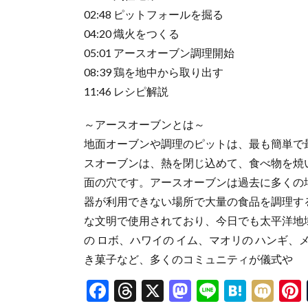
02:48 ピットフォールを掘る
04:20 熾火をつくる
05:01 アースオーブン調理開始
08:39 鶏を地中から取り出す
11:46 レシピ解説
～アースオーブンとは～
地面オーブンや調理のピットは、最も簡単で
スオーブンは、熱を閉じ込めて、食べ物を焼
面の穴です。アースオーブンは過去に多くの
器が利用できない場所で大量の食品を調理す
な文明で使用されており、今日でも太平洋地
の ロボ、ハワイの イム、マオリの ハンギ
き菓子など、多くのコミュニティが儀式や
F
T
X
M
Li
H
M