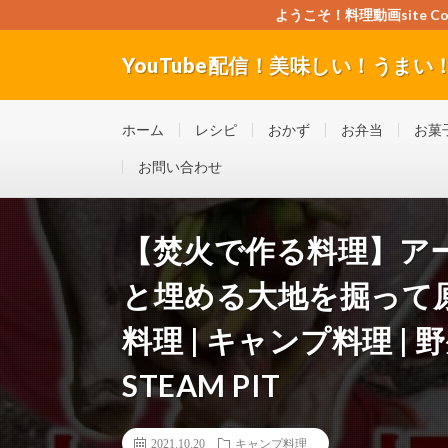
ようこそ！料理動画site Cook
YouTube配信！美味しい！うまい！料理
”Good seller” ”Good buyer” ”Good for the w
ホーム
レシピ
おかず
お弁当
お菓
お問い合わせ
【焚火で作る料理】ア
と埋める大地を掘って原
料理 | キャンプ料理 | 野外
STEAM PIT
2021.10.20
キャンプ料理