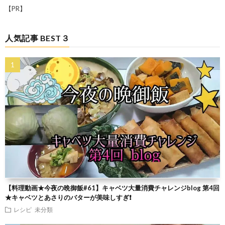
【PR】
人気記事 BEST３
【料理動画★今夜の晩御飯#61】キャベツ大量消費チャレンジblog 第4回
★キャベツとあさりのバターが美味しすぎ❗
レシピ
未分類