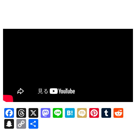
F
T
X
M
Li
H
M
Pi
T
R
ac
hr
as
n
at
ixi
nt
u
e
S
C
共
e
ea
to
e
e
er
m
d
n
o
有