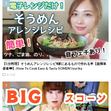
【5分料理】そうめんアレンジレシピ❣️家にあるもので作れる🌟【超簡単
昼食🍽】/How To Cook Easy & Tasty SOMEN!/yurika
レシピ