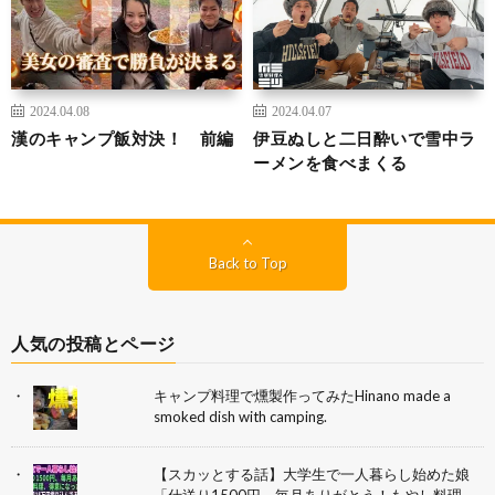
2024.04.08
2024.04.07
漢のキャンプ飯対決！ 前編
伊豆ぬしと二日酔いで雪中ラ
ーメンを食べまくる
Back to Top
人気の投稿とページ
キャンプ料理で燻製作ってみたHinano made a
smoked dish with camping.
【スカッとする話】大学生で一人暮らし始めた娘
「仕送り1500円、毎月ありがとう！もやし料理、