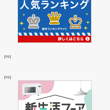
【PR】
【PR】