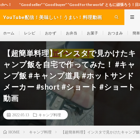
er” ”Good buyer” ”Good for the world” ともに頑張ろう！日本！世界！
YouTube配信！美味しい！うまい！料理動画
site Cook-ch
ホーム
レシピ
おかず
お弁当
お菓子
おつまみ
簡単
【超簡単料理】インスタで見かけたキ
ャンプ飯を自宅で作ってみた！ #キャ
ンプ飯 #キャンプ道具 #ホットサンド
メーカー #short #ショート #ショート
動画
2022.05.13
キャンプ料理
キャンプ料理
【超簡単料理】インスタで見かけたキャンプ飯を自宅
HOME