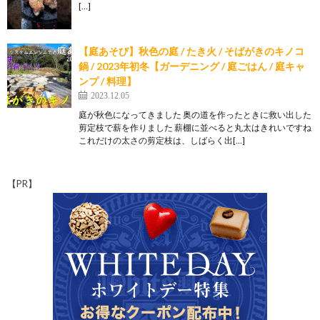
[…]
【庭あそび】秋色の庭 / たき火 / そばがきのキノコ
鍋 / 2023年初冬【ガーデニング / 庭ごはん / 庭キャ
ンプ / 料理】
2023.12.05
庭が秋色になってきました 奥の道を作ったときに救い出した
剪定枝で薪を作りました 薪棚に並べると丸太はきれいですね
これだけの太さの剪定枝は、しばらく出[…]
【PR】