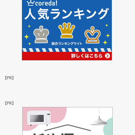
【PR】
【PR】