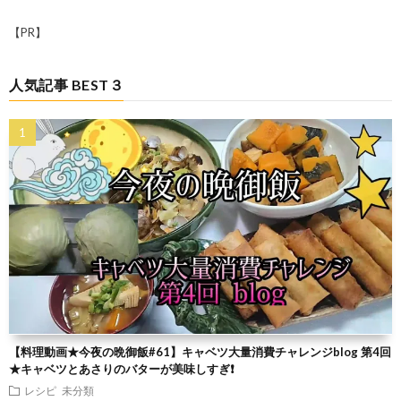
【PR】
人気記事 BEST３
【料理動画★今夜の晩御飯#61】キャベツ大量消費チャレンジblog 第4回
★キャベツとあさりのバターが美味しすぎ❗
レシピ
未分類