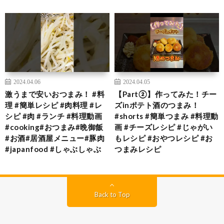
2024.04.06
2024.04.05
激うまで安いおつまみ！ #料
【Part②】作ってみた！チー
理 #簡単レシピ #肉料理 #レ
ズinポテト酒のつまみ！
シピ #肉 #ランチ #料理動画
#shorts #簡単つまみ #料理動
#cooking#おつまみ#晩御飯
画 #チーズレシピ #じゃがい
#お酒#居酒屋メニュー#豚肉
もレシピ #おやつレシピ #お
#japanfood #しゃぶしゃぶ
つまみレシピ
Back to Top