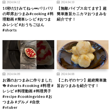
2024.04.12
2024.04.10
10秒だけみてねっ👀パリパリ
【無敵バイブス出てます】超
の即席おつまみ#cooking #料
簡単激旨カニカマおつまみを
理動画 #簡単レシピ #おつま
紹介です！
みレシピ #おうちごはん
#shorts
2024.04.09
2024.04.08
お酒のおつまみに作りました
【これぞのヤツ】超絶簡単激
🍻 #shorts #cooking #料理 #
旨おつまみを紹介です！
レシピ #料理動画 #料理男子
#recipe #cookingvideo #お
つまみ #グルメ #自炊
#vtuber