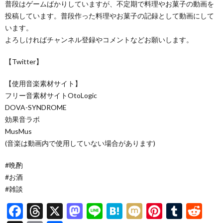
普段はゲームばかりしていますが、不定期で料理やお菓子の動画を
投稿しています。普段作った料理やお菓子の記録として動画にして
います。
よろしければチャンネル登録やコメントなどお願いします。
【Twitter】
【使用音楽素材サイト】
フリー音素材サイトOtoLogic
DOVA-SYNDROME
効果音ラボ
MusMus
(音楽は動画内で使用していない場合があります)
#晩酌
#お酒
#雑談
F
T
X
M
Li
H
M
Pi
T
R