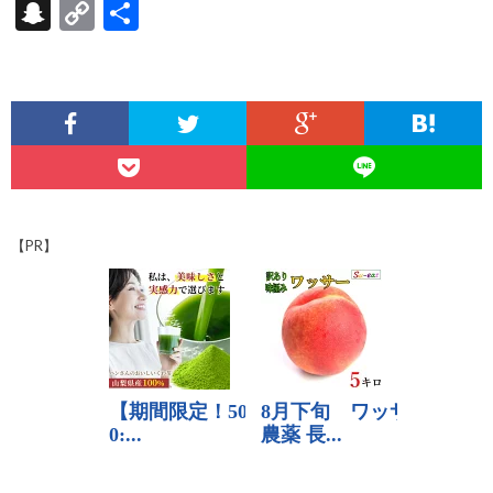
ac
hr
as
n
at
ixi
nt
u
e
S
C
共
e
ea
to
e
e
er
m
d
n
o
有
b
ds
d
n
es
bl
di
a
p
o
o
a
t
r
t
pc
y
o
n
h
Li
k
at
n
k
【PR】