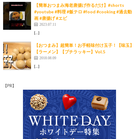
【簡単おつまみ海老唐揚げ作るだけ】#shorts
#youtube #料理 #飯テロ #food #cooking #過去動
画 #唐揚げ #エビ
2023.07.11
[…]
【おつまみ】超簡単！お手軽味付け玉子！【味玉】
【ラーメン】【プチラッキー】Vol.5
2018.08.09
[…]
【PR】