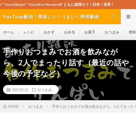
”Good for the world” ともに頑張ろう！日本！世界！
YouTube配信！美味しい！うまい！料理動画
site Cook-ch
ホーム
レシピ
おかず
お弁当
お菓子
おつまみ
簡単
手作りおつまみでお酒を飲みなが
ら、2人でまったり話す（最近の話や
今後の予定など）
2022.05.22
おつまみ
おつまみ
手作りおつまみでお酒を飲みながら、2人でまった
HOME