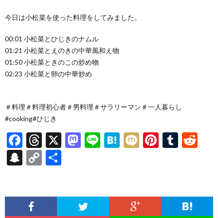
今日は小松菜を使った料理をしてみました。
00:01 小松菜とひじきのナムル
01:21 小松菜とえのきの中華風和え物
01:50 小松菜ときのこの炒め物
02:23 小松菜と卵の中華炒め
＃料理＃料理初心者＃男料理＃サラリーマン＃一人暮らし
#cooking#ひじき
F
T
X
M
Li
H
M
Pi
T
R
ac
hr
as
n
at
ixi
nt
u
e
S
C
共
e
ea
to
e
e
er
m
d
n
o
有
b
ds
d
n
es
bl
di
a
p
o
o
a
t
r
t
pc
y
o
n