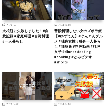
2024.04.10
2024.04.09
大根餅に失敗しました！#自
普段料理しない女のズボラ飯
炊記録 #家庭料理 #台湾料理
【#ゆずてん】#ぐんぐんグル
#一人暮らし
メ #独身女性 #独身一人暮ら
し #独身飯 #料理動画 #料理
女子 #dinner #eating
#cooking #とみビデオ
#shorts
2024.04.08
2024.04.07