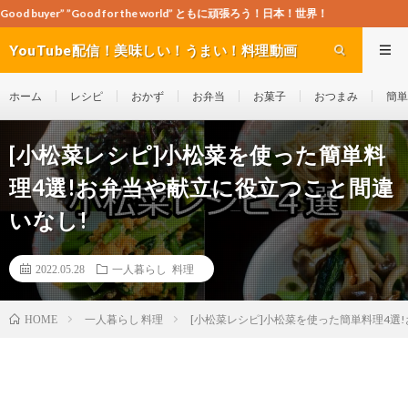
Good for the world” ともに頑張ろう！日本！世界！
YouTube配信！美味しい！うまい！料理動画
site Cook-ch
ホーム
レシピ
おかず
お弁当
お菓子
おつまみ
簡単
[小松菜レシピ]小松菜を使った簡単料
理4選!お弁当や献立に役立つこと間違
いなし!
2022.05.28
一人暮らし 料理
一人暮らし 料理
[小松菜レシピ]小松菜を使った簡単料理4選
HOME