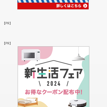
【PR】
【PR】