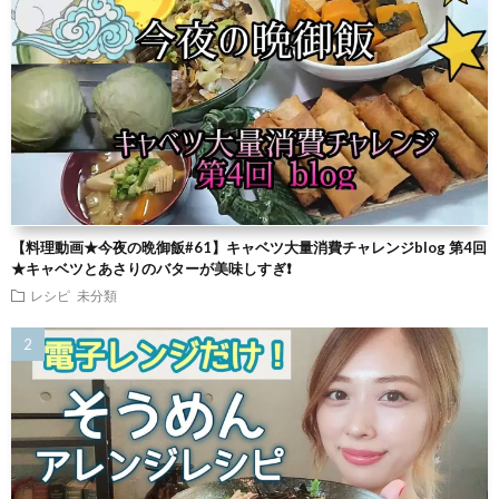
【料理動画★今夜の晩御飯#61】キャベツ大量消費チャレンジblog 第4回
★キャベツとあさりのバターが美味しすぎ❗
レシピ
未分類