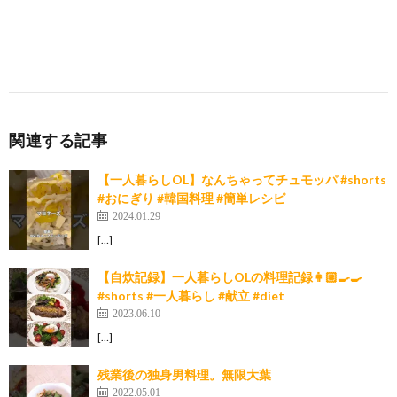
関連する記事
【一人暮らしOL】なんちゃってチュモッパ #shorts
#おにぎり #韓国料理 #簡単レシピ
2024.01.29
[…]
【自炊記録】一人暮らしOLの料理記録👩🏼‍🍳🍳
#shorts #一人暮らし #献立 #diet
2023.06.10
[…]
残業後の独身男料理。無限大葉
2022.05.01