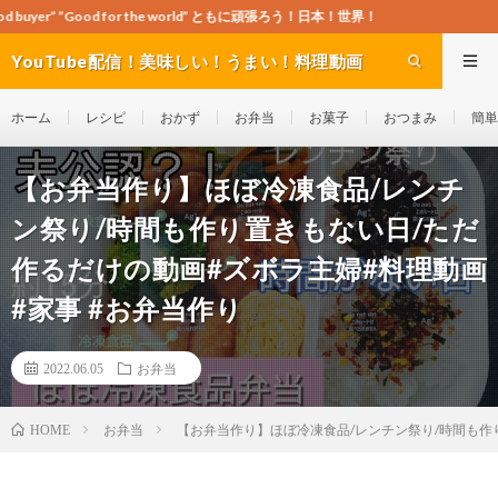
d for the world” ともに頑張ろう！日本！世界！
YouTube配信！美味しい！うまい！料理動画
site Cook-ch
ホーム
レシピ
おかず
お弁当
お菓子
おつまみ
簡単
【お弁当作り】ほぼ冷凍食品/レンチ
ン祭り/時間も作り置きもない日/ただ
作るだけの動画#ズボラ主婦#料理動画
#家事 #お弁当作り
2022.06.05
お弁当
お弁当
【お弁当作り】ほぼ冷凍食品/レンチン祭り/時間も作
HOME