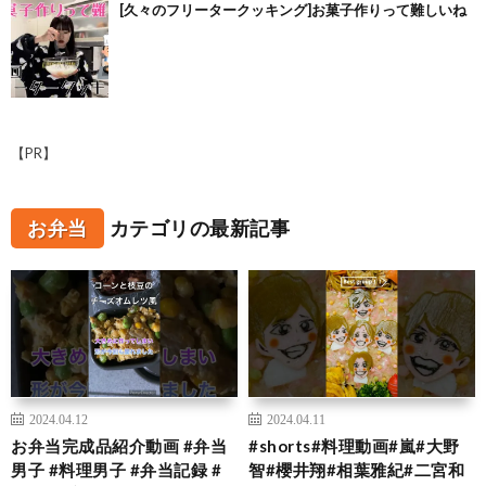
[久々のフリータークッキング]お菓子作りって難しいね
【PR】
お弁当
カテゴリの最新記事
2024.04.12
2024.04.11
お弁当完成品紹介動画 #弁当
#shorts#料理動画#嵐#大野
男子 #料理男子 #弁当記録 #
智#櫻井翔#相葉雅紀#二宮和