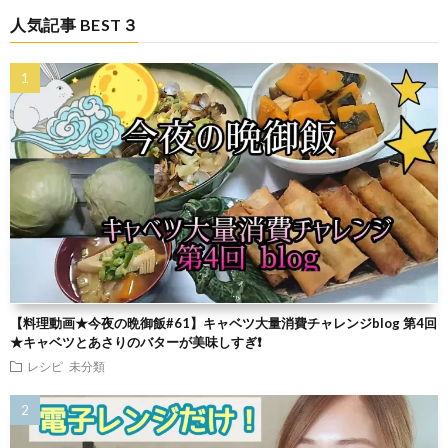
人気記事 BEST３
【料理動画★今夜の晩御飯#61】キャベツ大量消費チャレンジblog 第4回
★キャベツとあさりのバターが美味しすぎ❗
レシピ
未分類