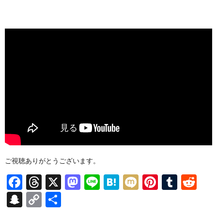
ご視聴ありがとうございます。
F
T
X
M
Li
H
M
Pi
T
R
ac
hr
as
n
at
ixi
nt
u
e
S
C
共
e
ea
to
e
e
er
m
d
n
o
有