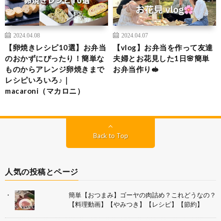
2024.04.08
2024.04.07
【卵焼きレシピ10選】お弁当
【vlog】お弁当を作って友達
のおかずにぴったり！簡単な
夫婦とお花見した1日🌸簡単
ものからアレンジ卵焼きまで
お弁当作り🥪
レシピいろいろ♪｜
macaroni（マカロニ）
Back to Top
人気の投稿とページ
簡単【おつまみ】ゴーヤの肉詰め？これどうなの？
【料理動画】【やみつき】【レシピ】【節約】