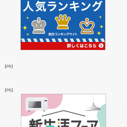
【PR】
【PR】