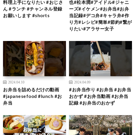
料理上手になりたい #おじさ
也#松本潤#アイドル#ジャニ
ん #ランチ #チャンネル登録
ーズ#イケメン#お弁当#お弁
お願いします #shorts
当記録#デコ弁#キャラ弁#作
り方#レシピ#簡単#節約#繋が
りたい#アラサー女子
2024.04.10
2024.04.09
お弁当を詰めるだけの動画
#お弁当作り #お弁当 #お弁当
#japanesefood #lunch #お
おかず #お弁当動画 #お弁当
弁当
記録 #お弁当のおかず