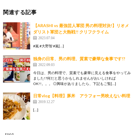
関連する記事
【ARASHI vs 最強芸人軍団 男の料理対決!】リオメ
ダリスト軍団と大熱戦!! クリフクライム
2023.07.04
#嵐 #大野智 #嵐[…]
独身の日常、男の料理、質素で豪華な食事です!?
2022.09.03
今日は、男の料理で、質素でも豪華に見える食事をやってみ
ました!?何だと思うかもしれませんがおいしければ
OK!!。。。 ◎興味がありましたら、下記もご覧[…]
日常vlog【料理】豚丼 アラフォー男映えない料理
2019.12.27
[…]
【PR】