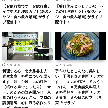
2024.04.10
2024.04.09
【お疲れ様です お疲れ生ラ
【明日休みどうしよかなLive
イブ男の料理旅カツ】(激渋オ
男の料理旅カツ】(激渋オヤ
ヤジ・食べ飲み動画) がライ
ジ・食べ飲み動画) がライブ
ブ配信中！
配信中！
2024.04.08
2024.04.07
料理する心 北大路魯山人
手作りだとこんなに美味し
青空文庫 料理について語り
い！子供も喜ぶ春雨サラダで
ます 器 台所 男の料理
す！ ＃男の料理 ＃おうち
【眠れる声でまったり】 オ
ごはん ＃完食請負料理人
トナのための読み聞かせ 京
＃料理好き ＃春雨サラダ
都のひうらねぇさん プロの
＃春雨 ＃今日の献立 #副
講演講師 心に残る名作シリ
菜 ＃サラダ
ーズ 女性の声