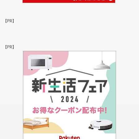
【PR】
【PR】