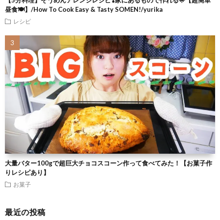
【5分料理】そうめんアレンジレシピ❣️家にあるもので作れる🌟【超簡単
昼食🍽】/How To Cook Easy & Tasty SOMEN!/yurika
レシピ
大量バター100gで超巨大チョコスコーン作って食べてみた！【お菓子作
りレシピあり】
お菓子
最近の投稿