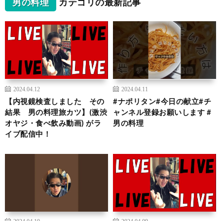
男の料理
カテゴリの最新記事
2024.04.12
2024.04.11
【内視鏡検査しました その
#ナポリタン#今日の献立#チ
結果 男の料理旅カツ】(激渋
ャンネル登録お願いします #
オヤジ・食べ飲み動画) がラ
男の料理
イブ配信中！