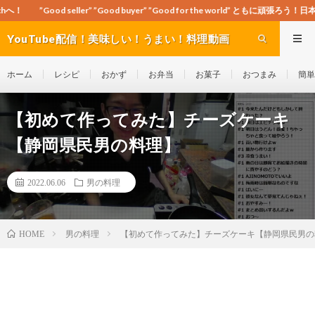
r” ”Good buyer” ”Good for the world” ともに頑張ろう！日本！世界！
YouTube配信！美味しい！うまい！料理動画
site Cook-ch
ホーム
レシピ
おかず
お弁当
お菓子
おつまみ
簡単
【初めて作ってみた】チーズケーキ
【静岡県民男の料理】
2022.06.06
男の料理
男の料理
【初めて作ってみた】チーズケーキ【静岡県民男の
HOME