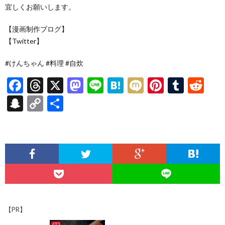
宜しくお願いします。
【漫画制作ブログ】
【Twitter】
#けんちゃん #料理 #自炊
F
T
X
M
Li
H
M
Pi
T
R
ac
hr
as
n
at
ixi
nt
u
e
S
C
共
e
ea
to
e
e
er
m
d
n
o
有
b
ds
d
n
es
bl
di
a
p
o
o
a
t
r
t
pc
y
o
n
h
Li
k
at
n
k
【PR】