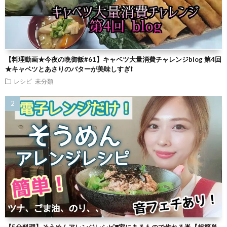
【料理動画★今夜の晩御飯#61】キャベツ大量消費チャレンジblog 第4回
★キャベツとあさりのバターが美味しすぎ❗
レシピ
未分類