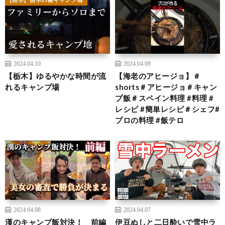
2024.04.10
2024.04.09
【栃木】ゆるやかな時間が流
【海老のアヒージョ】＃
れるキャンプ場
shorts＃アヒージョ＃キャン
プ飯＃スペイン料理 #料理 #
レシピ #簡単レシピ＃シェフ#
プロの料理 #飯テロ
2024.04.08
2024.04.07
漢のキャンプ飯対決！ 前編
伊豆ぬしと二日酔いで雪中ラ