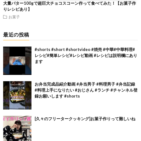
大量バター100gで超巨大チョコスコーン作って食べてみた！【お菓子作
りレシピあり】
お菓子
最近の投稿
#shorts #short #shortvideo #焼売 #中華#中華料理#
レシピ#簡単レシピ#レシピ動画 #レシピは説明欄にあり
ます
お弁当完成品紹介動画 #弁当男子 #料理男子 #弁当記録
#料理上手になりたい #おじさん #ランチ #チャンネル登
録お願いします #shorts
[久々のフリータークッキング]お菓子作りって難しいね