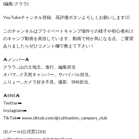
(編集:クララ)
YouTubeチャンネル登録、高評価ボタンよろしくお願いします🙇‍♂️
このチャンネルはプライベートキャンプ場作りの様子や初心者向け
のキャンプ動画を発信しています。動画で何か気になる点、ご要望
ありましたらぜひコメント欄で教えて下さい！
⛺️メンバー⛺️
クララ…山の土地主。進行、編集担当
オバマ…ド天然キャンパー。サバイバル担当。
ふりょー…カメラ好き不良。撮影、SNS担当。
⛺️SNS⛺️
Twitter➡️
Instagram➡️
TikTok➡️ www.tiktok.com/@cultivation_campers_club
✉️メール(公式窓口)✉️
cultivation.campers.club@gmail.com