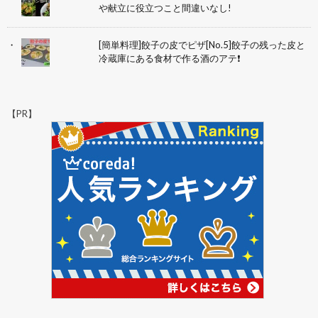
や献立に役立つこと間違いなし!
[簡単料理]餃子の皮でピザ[No.5]餃子の残った皮と
冷蔵庫にある食材で作る酒のアテ❗
【PR】