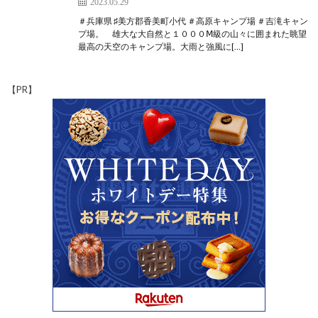
2023.05.29
＃兵庫県 ♯美方郡香美町小代 ＃高原キャンプ場 ＃吉滝キャン
プ場。 雄大な大自然と１０００Ⅿ級の山々に囲まれた眺望
最高の天空のキャンプ場。大雨と強風に[…]
【PR】