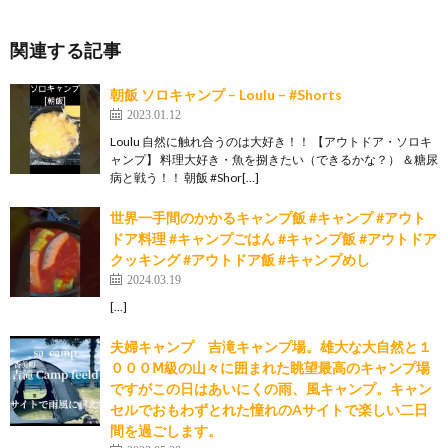
関連する記事
朝飯 ソロキャンプ – Loulu – #Shorts
2023.01.12
Loulu 自然に触れ合うのは大好き！！ 【アウトドア・ソロキ
ャンプ】 料理大好き・魚を捌きたい（できるかな？） ＆糖尿
病と戦う！！ 朝飯 #Shor[…]
世界一手間のかかるキャンプ飯 #キャンプ #アウト
ドア料理 #キャンプごはん #キャンプ飯 #アウトドア
クッキング #アウトドア飯 #キャンプめし
2024.03.19
[…]
夫婦キャンプ 吉滝キャンプ場。雄大な大自然と１
０００Ⅿ級の山々に囲まれた眺望最高のキャンプ場
ですがこの日はあいにくの雨、風キャンプ。キャン
セルでおもわずとれた憧れのAサイトで楽しい二日
間を過ごします。