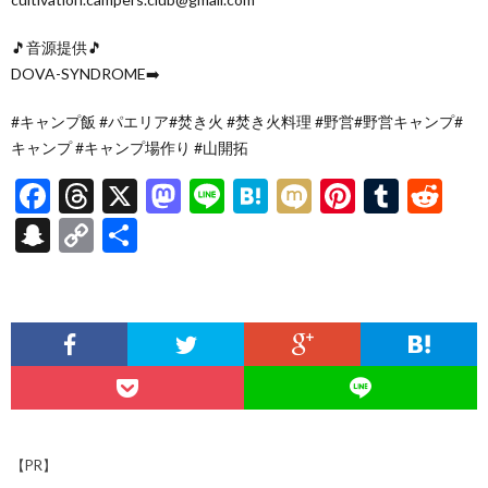
🎵音源提供🎵
DOVA-SYNDROME➡️
#キャンプ飯 #パエリア#焚き火 #焚き火料理 #野営#野営キャンプ#
キャンプ #キャンプ場作り #山開拓
F
T
X
M
Li
H
M
Pi
T
R
ac
hr
as
n
at
ixi
nt
u
e
S
C
共
e
ea
to
e
e
er
m
d
n
o
有
b
ds
d
n
es
bl
di
a
p
o
o
a
t
r
t
pc
y
o
n
h
Li
k
at
n
k
【PR】