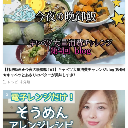
【料理動画★今夜の晩御飯#61】キャベツ大量消費チャレンジblog 第4回
★キャベツとあさりのバターが美味しすぎ❗
レシピ
未分類