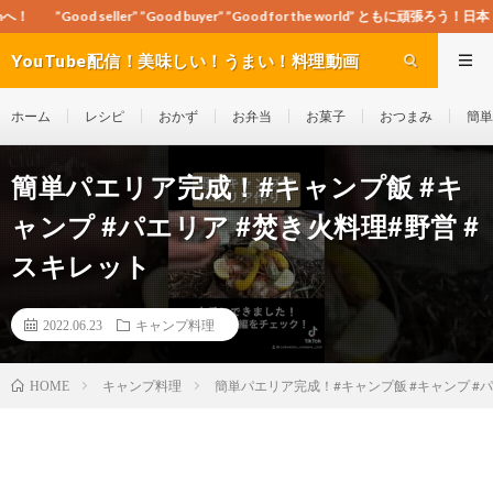
” ”Good buyer” ”Good for the world” ともに頑張ろう！日本！世界！
YouTube配信！美味しい！うまい！料理動画
site Cook-ch
ホーム
レシピ
おかず
お弁当
お菓子
おつまみ
簡単
簡単パエリア完成！#キャンプ飯 #キ
ャンプ #パエリア #焚き火料理#野営 #
スキレット
2022.06.23
キャンプ料理
キャンプ料理
簡単パエリア完成！#キャンプ飯 #キャンプ #パ
HOME