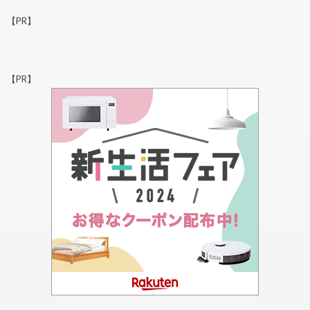
【PR】
【PR】