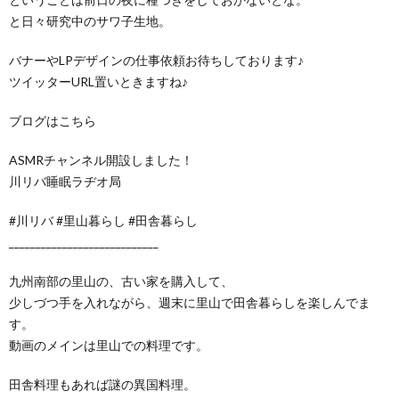
と日々研究中のサワ子生地。
バナーやLPデザインの仕事依頼お待ちしております♪
ツイッターURL置いときますね♪
ブログはこちら
ASMRチャンネル開設しました！
川リバ睡眠ラヂオ局
#川リバ #里山暮らし #田舎暮らし
____________________________
九州南部の里山の、古い家を購入して、
少しづつ手を入れながら、週末に里山で田舎暮らしを楽しんでま
す。
動画のメインは里山での料理です。
田舎料理もあれば謎の異国料理。