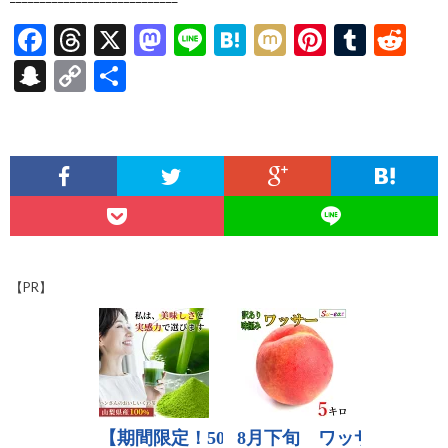
F
T
X
M
Li
H
M
Pi
T
R
ac
hr
as
n
at
ixi
nt
u
e
S
C
共
e
ea
to
e
e
er
m
d
n
o
有
b
ds
d
n
es
bl
di
a
p
o
o
a
t
r
t
pc
y
o
n
h
Li
k
at
n
k
【PR】