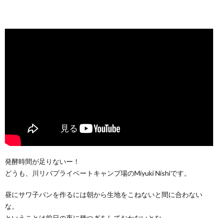
発酵時間が足りないー！
どうも、川リバプライベートキャンプ場のMiyuki Nishiです。
昼にサワ子パンを作るには朝から生地をこねないと間に合わない
な。
ということは前日の夜に種つぎをしておかないとな。