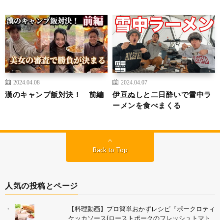
2024.04.08
2024.04.07
漢のキャンプ飯対決！ 前編
伊豆ぬしと二日酔いで雪中ラ
ーメンを食べまくる
Back to Top
人気の投稿とページ
【料理動画】プロ簡単おかずレシピ『ポークロティ
ケッカソース(ローストポークのフレッシュトマト