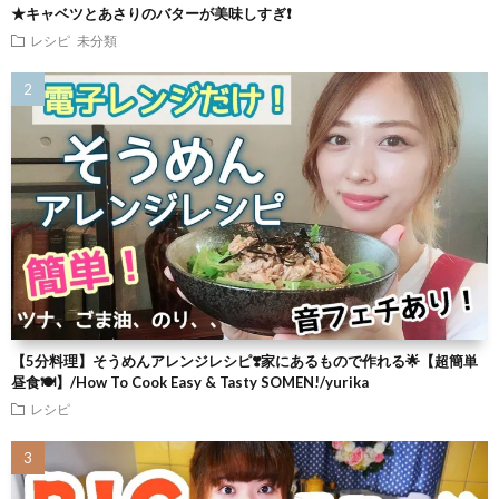
★キャベツとあさりのバターが美味しすぎ❗
レシピ
未分類
【5分料理】そうめんアレンジレシピ❣️家にあるもので作れる🌟【超簡単
昼食🍽】/How To Cook Easy & Tasty SOMEN!/yurika
レシピ