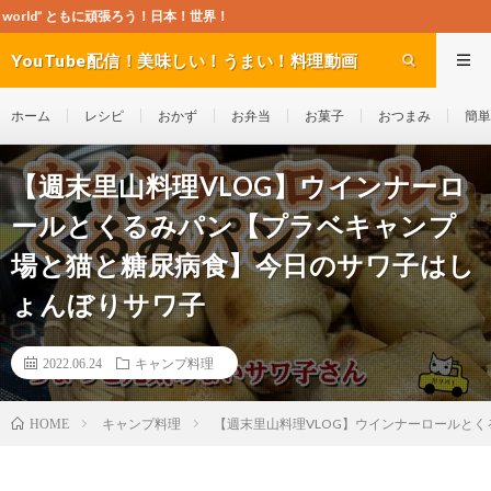
ともに頑張ろう！日本！世界！
YouTube配信！美味しい！うまい！料理動画
site Cook-ch
ホーム
レシピ
おかず
お弁当
お菓子
おつまみ
簡単
【週末里山料理VLOG】ウインナーロ
ールとくるみパン【プラベキャンプ
場と猫と糖尿病食】今日のサワ子はし
ょんぼりサワ子
2022.06.24
キャンプ料理
キャンプ料理
【週末里山料理VLOG】ウインナーロールと
HOME