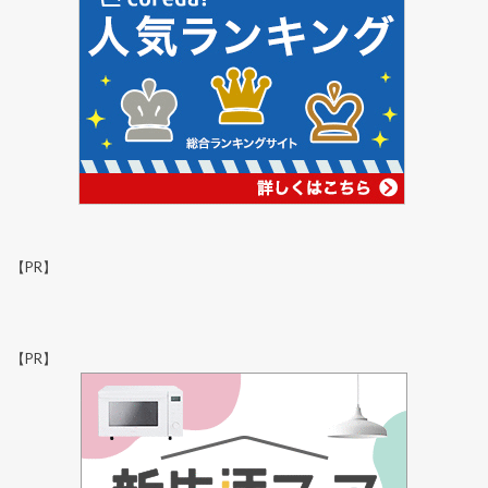
【PR】
【PR】