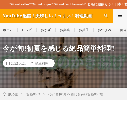
 ”Good buyer” ”Good for the world” ともに頑張ろう！日本！世界！
YouTube配信！美味しい！うまい！料理動画
site Cook-ch
ホーム
レシピ
おかず
お弁当
お菓子
おつまみ
簡単
今が旬!初夏を感じる絶品簡単料理‼︎
2022.06.27
簡単料理
簡単料理
今が旬!初夏を感じる絶品簡単料理‼︎
HOME