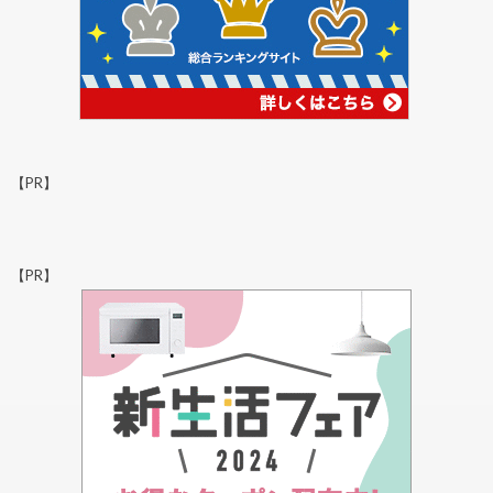
【PR】
【PR】