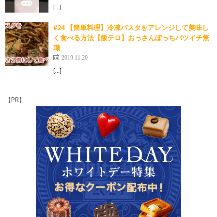
[…]
#24 【簡単料理】冷凍パスタをアレンジして美味し
く食べる方法【飯テロ】おっさんぼっちバツイチ無
職
2019.11.20
[…]
【PR】