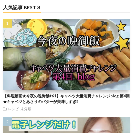
人気記事 BEST３
【料理動画★今夜の晩御飯#61】キャベツ大量消費チャレンジblog 第4回
★キャベツとあさりのバターが美味しすぎ❗
レシピ
未分類