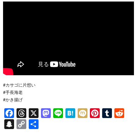
#カサゴに片想い
#手長海老
#かき揚げ
F
T
X
M
Li
H
M
Pi
T
R
ac
hr
as
n
at
ixi
nt
u
e
S
C
共
e
ea
to
e
e
er
m
d
n
o
有