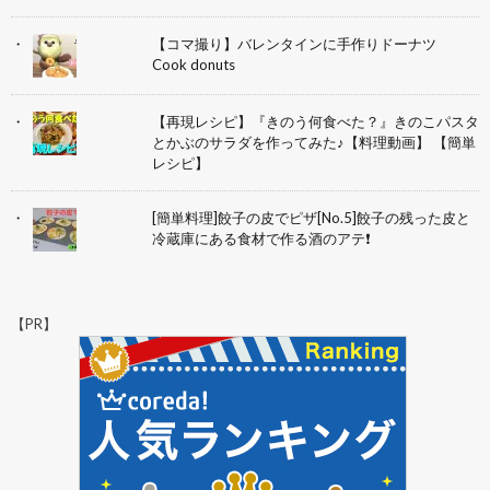
【コマ撮り】バレンタインに手作りドーナツ
Cook donuts
【再現レシピ】『きのう何食べた？』きのこパスタ
とかぶのサラダを作ってみた♪【料理動画】 【簡単
レシピ】
[簡単料理]餃子の皮でピザ[No.5]餃子の残った皮と
冷蔵庫にある食材で作る酒のアテ❗
【PR】