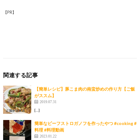
【PR】
関連する記事
【簡単レシピ】豚こま肉の南蛮炒めの作り方【ご飯
がススム】
2019.07.31
[…]
簡単なビーフストロガノフを作ったやつ #cooking #
料理 #料理動画
2023.01.22