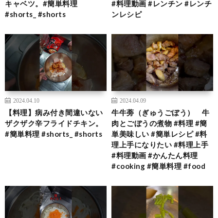
キャベツ。#簡単料理
#料理動画 #レンチン #レンチ
#shorts_ #shorts
ンレシピ
2024.04.10
2024.04.09
【料理】病み付き間違いない
牛牛蒡（ぎゅうごぼう） 牛
ザクザク辛フライドチキン。
肉とごぼうの煮物 #料理 #簡
#簡単料理 #shorts_ #shorts
単美味しい #簡単レシピ #料
理上手になりたい #料理上手
#料理動画 #かんたん料理
#cooking #簡単料理 #food