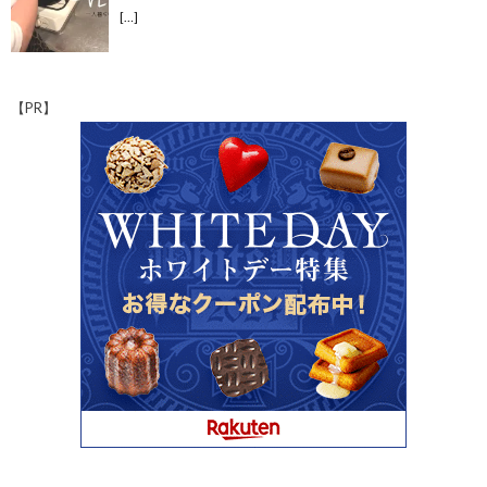
[…]
【PR】