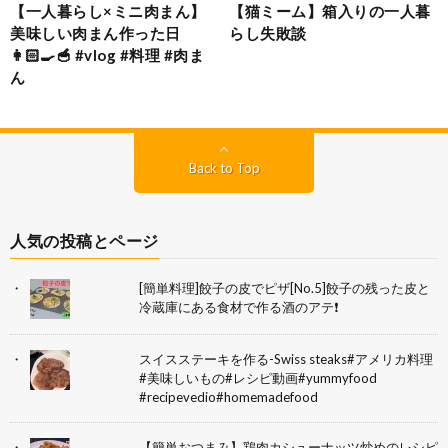
【一人暮らし×ミニ肉まん】
【猫ミーム】箱入りの一人暮
美味しい肉まん作った日
らし失敗談
👩🏻‍🍳🥣 #vlog #料理 #肉ま
ん
Back to Top
人気の投稿とページ
[簡単料理]餃子の皮でピザ[No.5]餃子の残った皮と
冷蔵庫にある食材で作る酒のアテ❗
スイスステーキを作る-Swiss steaks#アメリカ料理
#美味しいもの#レシピ動画#yummyfood
#recipevedio#homemadefood
【簡単おつまみ】鶏肉カシューナッツ炒めのレシピ