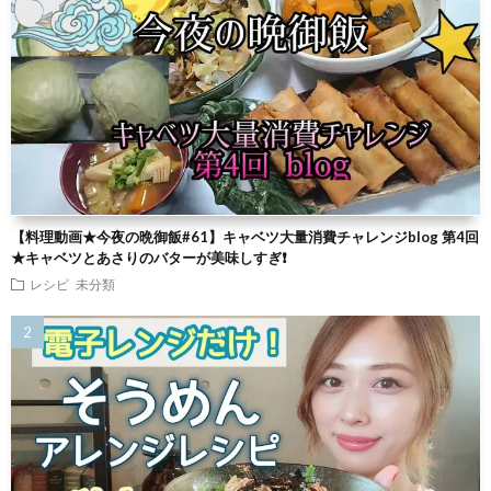
【料理動画★今夜の晩御飯#61】キャベツ大量消費チャレンジblog 第4回
★キャベツとあさりのバターが美味しすぎ❗
レシピ
未分類