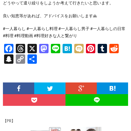
どうやって遣り繰りをしようか考えて行きたいと思います。
良い知恵等があれば、アドバイスをお願いします🙏
#一人暮らし #一人暮らし料理 #一人暮らし男子 #一人暮らしの日常
#料理 #料理動画 #料理好きな人と繋がり
F
T
X
M
Li
H
M
Pi
T
R
ac
hr
as
n
at
ixi
nt
u
e
S
C
共
e
ea
to
e
e
er
m
d
n
o
有
b
ds
d
n
es
bl
di
a
p
o
o
a
t
r
t
pc
y
o
n
h
Li
k
at
n
k
【PR】