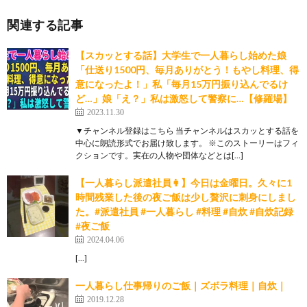
関連する記事
【スカッとする話】大学生で一人暮らし始めた娘
「仕送り1500円、毎月ありがとう！もやし料理、得
意になったよ！」私「毎月15万円振り込んでるけ
ど…」娘「え？」私は激怒して警察に…【修羅場】
2023.11.30
▼チャンネル登録はこちら 当チャンネルはスカッとする話を
中心に朗読形式でお届け致します。 ※このストーリーはフィ
クションです。実在の人物や団体などとは[…]
【一人暮らし派遣社員👩】今日は金曜日。久々に1
時間残業した後の夜ご飯は少し贅沢に刺身にしまし
た。#派遣社員 #一人暮らし #料理 #自炊 #自炊記録
#夜ご飯
2024.04.06
[…]
一人暮らし仕事帰りのご飯｜ズボラ料理｜自炊｜
2019.12.28