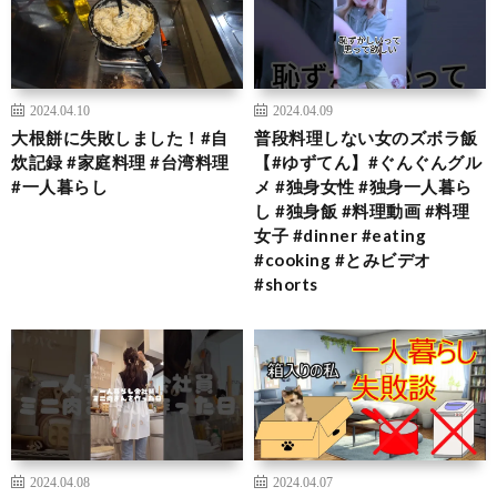
2024.04.10
2024.04.09
大根餅に失敗しました！#自
普段料理しない女のズボラ飯
炊記録 #家庭料理 #台湾料理
【#ゆずてん】#ぐんぐんグル
#一人暮らし
メ #独身女性 #独身一人暮ら
し #独身飯 #料理動画 #料理
女子 #dinner #eating
#cooking #とみビデオ
#shorts
2024.04.08
2024.04.07