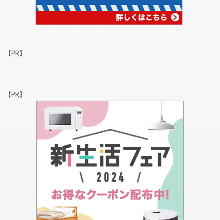
【PR】
【PR】