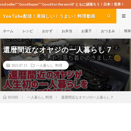
d buyer” ”Good for the world” ともに頑張ろう！日本！世界！
YouTube配信！美味しい！うまい！料理動画
site Cook-ch
ホーム
レシピ
おかず
お弁当
お菓子
おつまみ
簡単
還暦間近なオヤジの一人暮らし 7
2022.07.15
一人暮らし 料理
一人暮らし 料理
還暦間近なオヤジの一人暮らし 7
HOME