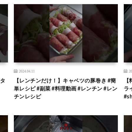
2024.04.11
20
クタ
【レンチンだけ！】キャベツの豚巻き #簡
【
単レシピ #副菜 #料理動画 #レンチン #レン
ライ
チンレシピ
#s