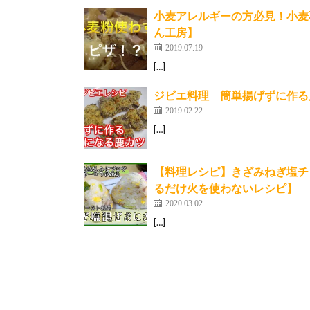
小麦アレルギーの方必見！小麦
ん工房】
2019.07.19
[…]
ジビエ料理 簡単揚げずに作る
2019.02.22
[…]
【料理レシピ】きざみねぎ塩チ
るだけ火を使わないレシピ】
2020.03.02
[…]