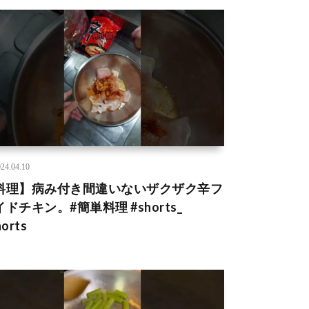
24.04.10
料理】病み付き間違いないザクザク辛フ
ドチキン。#簡単料理 #shorts_
horts