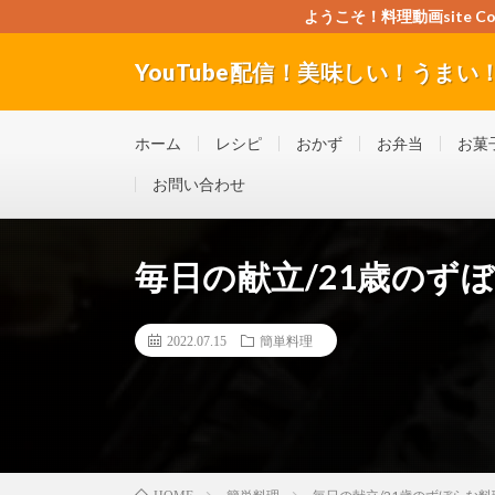
ようこそ！料理動画site Cook
YouTube配信！美味しい！うまい！料理
”Good seller” ”Good buyer” ”Good for the w
ホーム
レシピ
おかず
お弁当
お菓
お問い合わせ
毎日の献立/21歳のずぼ
2022.07.15
簡単料理