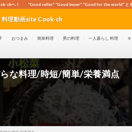
-chへ！ ”Good seller” ”Good buyer” ”Good for the wo
動画site Cook-ch
orld” ともに頑張ろう！日本！世界！
子
おつまみ
簡単料理
男の料理
一人暮らし 料理
キ
らな料理/時短/簡単/栄養満点