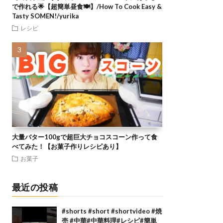
で作れる🌟【超簡単昼食🍽】/How To Cook Easy &
Tasty SOMEN!/yurika
レシピ
大量バター100gで超巨大チョコスコーン作って食
べてみた！【お菓子作りレシピあり】
お菓子
最近の投稿
#shorts #short #shortvideo #焼
売 #中華#中華料理#レシピ#簡単