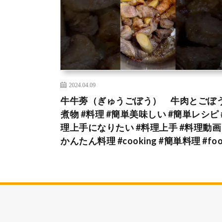
2024.04.09
牛牛蒡（ぎゅうごぼう） 牛肉とごぼ
煮物 #料理 #簡単美味しい #簡単レシピ 
理上手になりたい #料理上手 #料理動画 
かんたん料理 #cooking #簡単料理 #fo