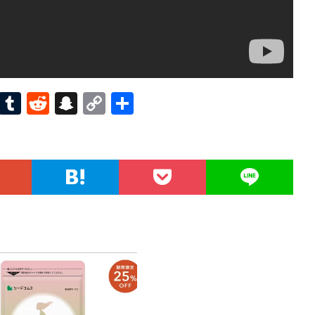
Pi
T
R
S
C
共
nt
u
e
n
o
有
er
m
d
a
p
es
bl
di
pc
y
t
r
t
h
Li
at
n
k