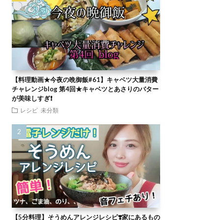
【料理動画★今夜の晩御飯#61】キャベツ大量消費
チャレンジblog 第4回★キャベツとあさりのバター
が美味しすぎ❗
レシピ
未分類
【5分料理】そうめんアレンジレシピ❣️家にあるもの