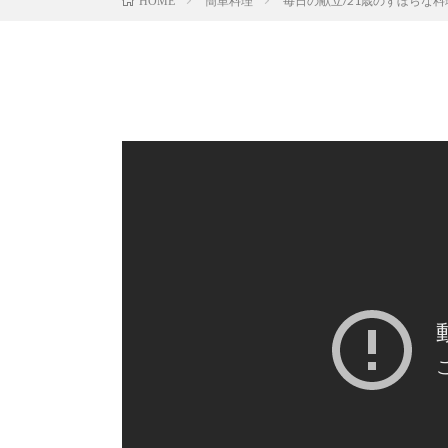
簡単料理
毎日の献立/21歳のずぼらな料
HOME