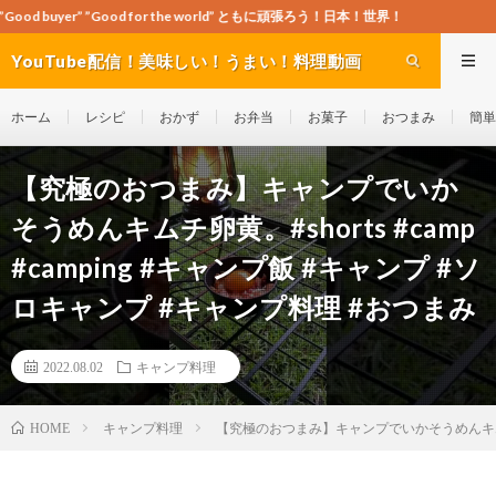
Good for the world” ともに頑張ろう！日本！世界！
YouTube配信！美味しい！うまい！料理動画
site Cook-ch
ホーム
レシピ
おかず
お弁当
お菓子
おつまみ
簡単
【究極のおつまみ】キャンプでいか
そうめんキムチ卵黄。#shorts #camp
#camping #キャンプ飯 #キャンプ #ソ
ロキャンプ #キャンプ料理 #おつまみ
2022.08.02
キャンプ料理
キャンプ料理
【究極のおつまみ】キャンプでいかそうめんキムチ卵黄。
HOME