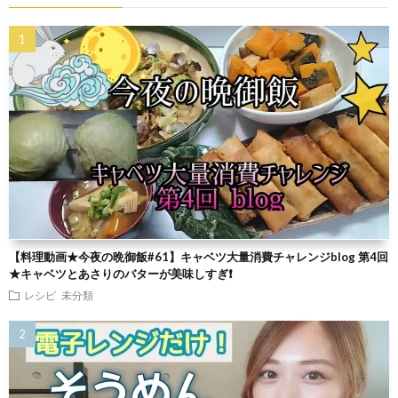
【料理動画★今夜の晩御飯#61】キャベツ大量消費チャレンジblog 第4回
★キャベツとあさりのバターが美味しすぎ❗
レシピ
未分類