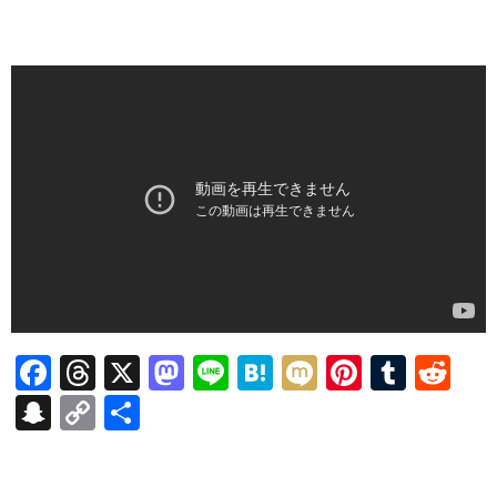
F
T
X
M
Li
H
M
Pi
T
R
ac
hr
as
n
at
ixi
nt
u
e
S
C
共
e
ea
to
e
e
er
m
d
n
o
有
b
ds
d
n
es
bl
di
a
p