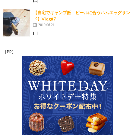
[…]
【自宅でキャンプ飯 ビールに合うハムエッグサン
ド】Vlog#7
2019.06.21
[…]
【PR】