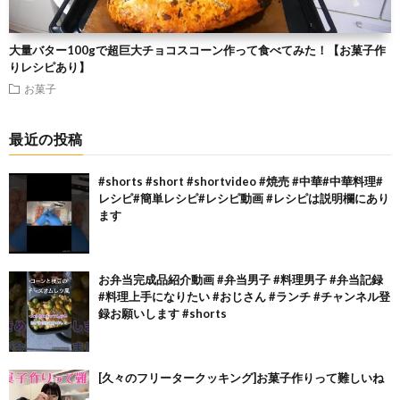
大量バター100gで超巨大チョコスコーン作って食べてみた！【お菓子作
りレシピあり】
お菓子
最近の投稿
#shorts #short #shortvideo #焼売 #中華#中華料理#
レシピ#簡単レシピ#レシピ動画 #レシピは説明欄にあり
ます
お弁当完成品紹介動画 #弁当男子 #料理男子 #弁当記録
#料理上手になりたい #おじさん #ランチ #チャンネル登
録お願いします #shorts
[久々のフリータークッキング]お菓子作りって難しいね