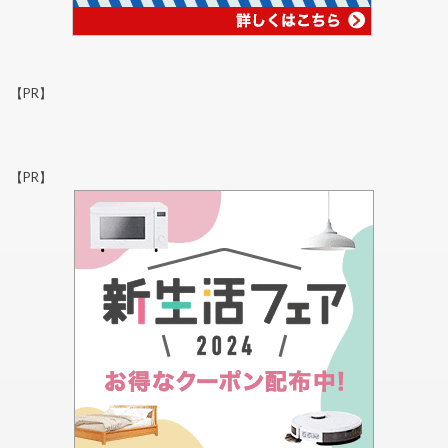
【PR】
【PR】