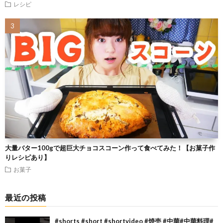
レシピ
大量バター100gで超巨大チョコスコーン作って食べてみた！【お菓子作
りレシピあり】
お菓子
最近の投稿
#shorts #short #shortvideo #焼売 #中華#中華料理#