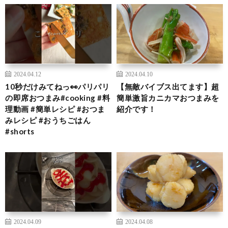
2024.04.12
2024.04.10
10秒だけみてねっ👀パリパリ
【無敵バイブス出てます】超
の即席おつまみ#cooking #料
簡単激旨カニカマおつまみを
理動画 #簡単レシピ #おつま
紹介です！
みレシピ #おうちごはん
#shorts
2024.04.09
2024.04.08