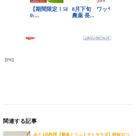
【PR】
関連する記事
あと1品料理【簡単とうふトマトサラダ】時短おつ