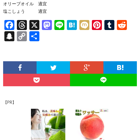
オリーブオイル 適宜
塩こしょう 適宜
F
T
X
M
Li
H
M
Pi
T
R
ac
hr
as
n
at
ixi
nt
u
e
S
C
共
e
ea
to
e
e
er
m
d
n
o
有
b
ds
d
n
es
bl
di
a
p
o
o
a
t
r
t
pc
y
o
n
h
Li
k
at
n
k
【PR】