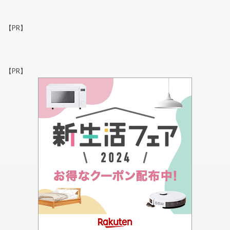
【PR】
【PR】