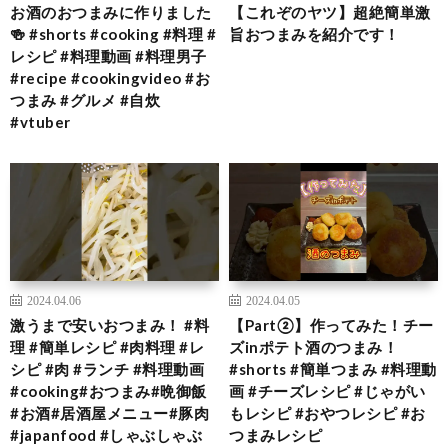
お酒のおつまみに作りました
【これぞのヤツ】超絶簡単激
🍻 #shorts #cooking #料理 #
旨おつまみを紹介です！
レシピ #料理動画 #料理男子
#recipe #cookingvideo #お
つまみ #グルメ #自炊
#vtuber
2024.04.06
2024.04.05
激うまで安いおつまみ！ #料
【Part②】作ってみた！チー
理 #簡単レシピ #肉料理 #レ
ズinポテト酒のつまみ！
シピ #肉 #ランチ #料理動画
#shorts #簡単つまみ #料理動
#cooking#おつまみ#晩御飯
画 #チーズレシピ #じゃがい
#お酒#居酒屋メニュー#豚肉
もレシピ #おやつレシピ #お
#japanfood #しゃぶしゃぶ
つまみレシピ