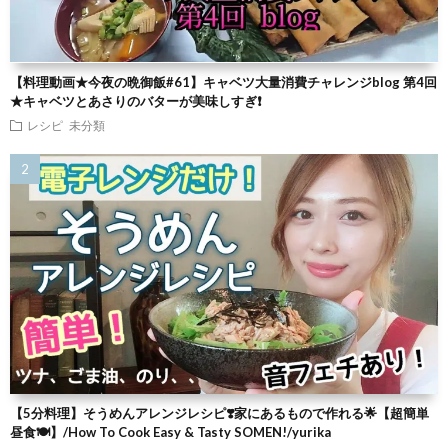
【料理動画★今夜の晩御飯#61】キャベツ大量消費チャレンジblog 第4回
★キャベツとあさりのバターが美味しすぎ❗
レシピ
未分類
【5分料理】そうめんアレンジレシピ❣️家にあるもので作れる🌟【超簡単
昼食🍽】/How To Cook Easy & Tasty SOMEN!/yurika