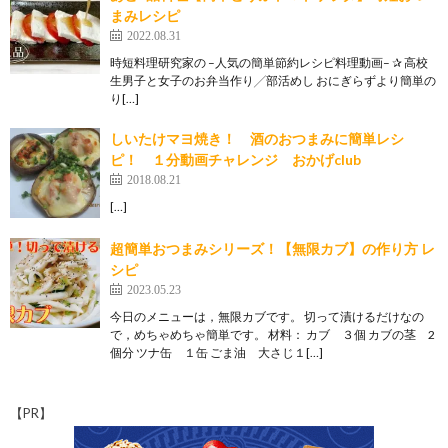
まみレシピ
2022.08.31
時短料理研究家の ­­–人気の簡単節約レシピ料理動画­­– ✰ 高校
生男子と女子のお弁当作り╱部活めし おにぎらずより簡単の
り[…]
しいたけマヨ焼き！ 酒のおつまみに簡単レシ
ピ！ １分動画チャレンジ おかげclub
2018.08.21
[…]
超簡単おつまみシリーズ！【無限カブ】の作り方 レ
シピ
2023.05.23
今日のメニューは，無限カブです。 切って漬けるだけなの
で，めちゃめちゃ簡単です。 材料： カブ ３個 カブの茎 2
個分 ツナ缶 １缶 ごま油 大さじ１[…]
【PR】