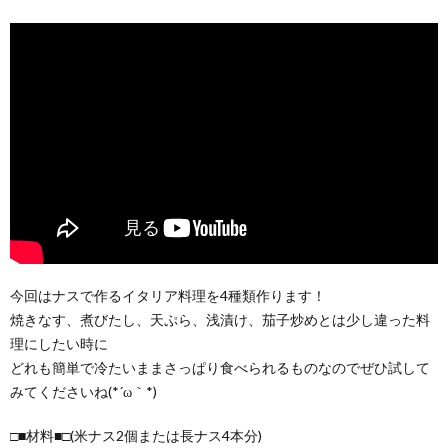
今回はナスで作るイタリア料理を4種類作ります！
焼きなす、煮びたし、天ぷら、浅漬け、茄子炒めとは少し違った料
理にしたい時に
どれも簡単で冷たいままさっぱり食べられるものなのでぜひ試して
みてくださいね(*´ω｀*)
□■材料■□(米ナス2個または長ナス4本分)