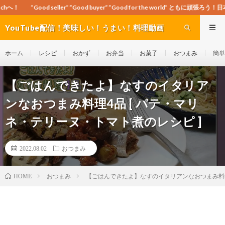
r” ”Good buyer” ”Good for the world” ともに頑張ろう！日本！世界！
YouTube配信！美味しい！うまい！料理動画
site Cook-ch
ホーム
レシピ
おかず
お弁当
お菓子
おつまみ
簡単
【ごはんできたよ】なすのイタリア
ンなおつまみ料理4品 [ パテ・マリ
ネ・テリーヌ・トマト煮のレシピ ]
2022.08.02
おつまみ
おつまみ
【ごはんできたよ】なすのイタリアンなおつまみ料理4
HOME