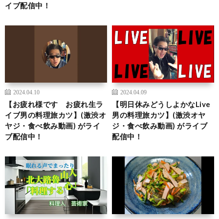
イブ配信中！
2024.04.10
2024.04.09
【お疲れ様です お疲れ生ラ
【明日休みどうしよかなLive
イブ男の料理旅カツ】(激渋オ
男の料理旅カツ】(激渋オヤ
ヤジ・食べ飲み動画) がライ
ジ・食べ飲み動画) がライブ
ブ配信中！
配信中！