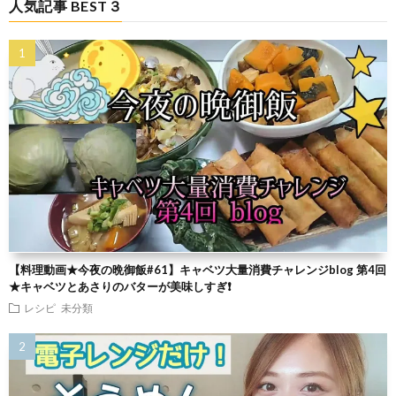
人気記事 BEST３
【料理動画★今夜の晩御飯#61】キャベツ大量消費チャレンジblog 第4回
★キャベツとあさりのバターが美味しすぎ❗
レシピ
未分類