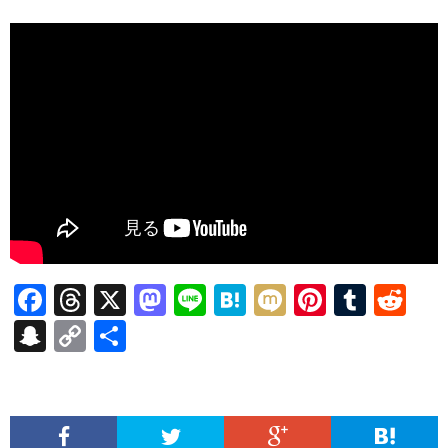
F
T
X
M
Li
H
M
Pi
T
R
ac
hr
as
n
at
ixi
nt
u
e
S
C
共
e
ea
to
e
e
er
m
d
n
o
有
b
ds
d
n
es
bl
di
a
p
o
o
a
t
r
t
pc
y