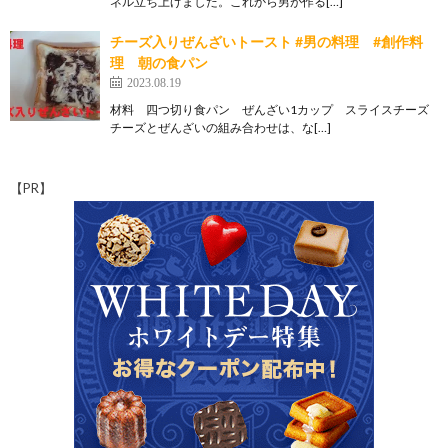
ネル立ち上げました。これから男が作る[…]
チーズ入りぜんざいトースト #男の料理 #創作料
理 朝の食パン
2023.08.19
材料 四つ切り食パン ぜんざい1カップ スライスチーズ
チーズとぜんざいの組み合わせは、な[…]
【PR】