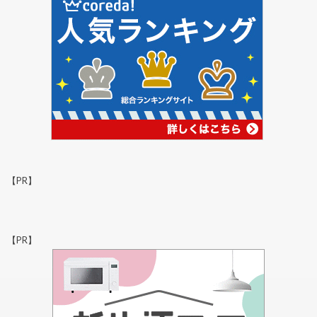
【PR】
【PR】