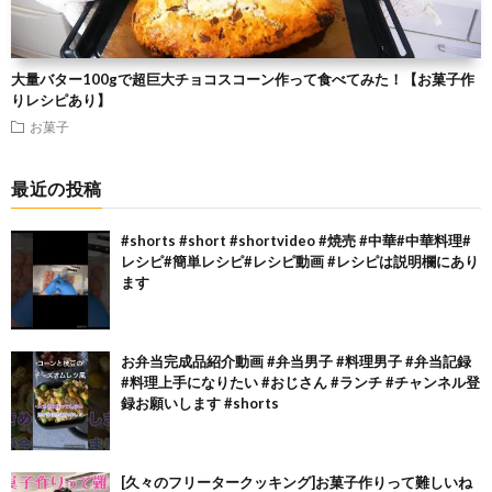
大量バター100gで超巨大チョコスコーン作って食べてみた！【お菓子作
りレシピあり】
お菓子
最近の投稿
#shorts #short #shortvideo #焼売 #中華#中華料理#
レシピ#簡単レシピ#レシピ動画 #レシピは説明欄にあり
ます
お弁当完成品紹介動画 #弁当男子 #料理男子 #弁当記録
#料理上手になりたい #おじさん #ランチ #チャンネル登
録お願いします #shorts
[久々のフリータークッキング]お菓子作りって難しいね