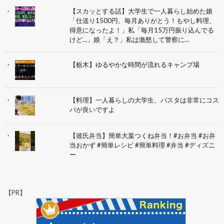
【スカッとする話】大学生で一人暮らし始めた娘
「仕送り1500円、毎月ありがとう！もやし料理、
得意になったよ！」私「毎月15万円振り込んでる
けど…」娘「え？」私は激怒して警察に…
【栃木】ゆるやかな時間が流れるキャンプ場
【料理】一人暮らしの大学生、パスタは非常にコス
パが良いですよ
【彼氏弁当】簡単大葉つくね弁当！#お弁当 #お弁
当おかず #簡単レシピ #簡単料理 #弁当 #ディズニ
ー
【PR】