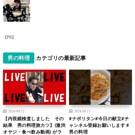
【PR】
男の料理
カテゴリの最新記事
2024.04.12
2024.04.11
【内視鏡検査しました その
#ナポリタン#今日の献立#チ
結果 男の料理旅カツ】(激渋
ャンネル登録お願いします #
オヤジ・食べ飲み動画) がラ
男の料理