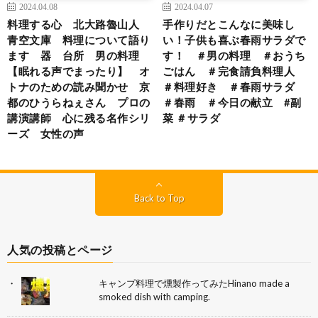
2024.04.08
2024.04.07
料理する心 北大路魯山人
手作りだとこんなに美味し
青空文庫 料理について語り
い！子供も喜ぶ春雨サラダで
ます 器 台所 男の料理
す！ ＃男の料理 ＃おうち
【眠れる声でまったり】 オ
ごはん ＃完食請負料理人
トナのための読み聞かせ 京
＃料理好き ＃春雨サラダ
都のひうらねぇさん プロの
＃春雨 ＃今日の献立 #副
講演講師 心に残る名作シリ
菜 ＃サラダ
ーズ 女性の声
Back to Top
人気の投稿とページ
キャンプ料理で燻製作ってみたHinano made a
smoked dish with camping.