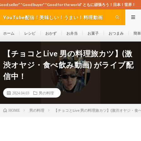
ood buyer” ”Good for the world” ともに頑張ろう！日本！世界！
YouTube配信！美味しい！うまい！料理動画
site Cook-ch
ホーム
レシピ
おかず
お弁当
お菓子
おつまみ
簡単
【チョコとLive 男の料理旅カツ】(激
渋オヤジ・食べ飲み動画) がライブ配
信中！
2024.04.03
男の料理
男の料理
【チョコとLive 男の料理旅カツ】(激渋オヤジ・食
HOME