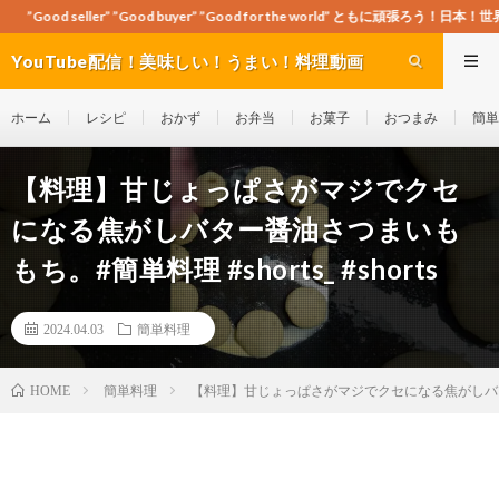
Good buyer” ”Good for the world” ともに頑張ろう！日本！世界！
YouTube配信！美味しい！うまい！料理動画
site Cook-ch
ホーム
レシピ
おかず
お弁当
お菓子
おつまみ
簡単
【料理】甘じょっぱさがマジでクセ
になる焦がしバター醤油さつまいも
もち。#簡単料理 #shorts_ #shorts
2024.04.03
簡単料理
簡単料理
【料理】甘じょっぱさがマジでクセになる焦がしバター醤油
HOME