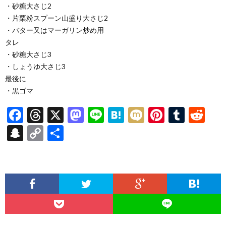
・砂糖大さじ2
・片栗粉スプーン山盛り大さじ2
・バター又はマーガリン炒め用
タレ
・砂糖大さじ3
・しょうゆ大さじ3
最後に
・黒ゴマ
F
T
X
M
Li
H
M
Pi
T
R
ac
hr
as
n
at
ixi
nt
u
e
S
C
共
e
ea
to
e
e
er
m
d
n
o
有
b
ds
d
n
es
bl
di
a
p
o
o
a
t
r
t
pc
y
o
n
h
Li
k
at
n