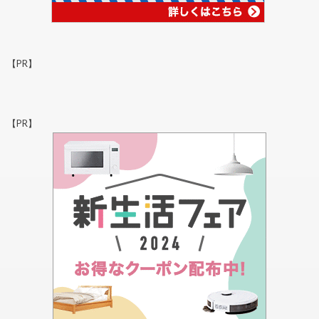
【PR】
【PR】