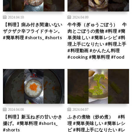
2024.04.10
2024.04.09
【料理】病み付き間違いない
牛牛蒡（ぎゅうごぼう） 牛
ザクザク辛フライドチキン。
肉とごぼうの煮物 #料理 #簡
#簡単料理 #shorts_ #shorts
単美味しい #簡単レシピ #料
理上手になりたい #料理上手
#料理動画 #かんたん料理
#cooking #簡単料理 #food
2024.04.08
2024.04.07
【料理】新玉ねぎの甘いかき
ふきの煮物（炒め煮） #料
揚げ。#簡単料理 #shorts_
理 #簡単美味しい #簡単レシ
#shorts
ピ #料理上手になりたい #レ