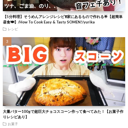
【5分料理】そうめんアレンジレシピ❣️家にあるもので作れる🌟【超簡単
昼食🍽】/How To Cook Easy & Tasty SOMEN!/yurika
レシピ
大量バター100gで超巨大チョコスコーン作って食べてみた！【お菓子作
りレシピあり】
お菓子