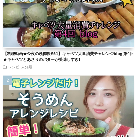
【料理動画★今夜の晩御飯#61】キャベツ大量消費チャレンジblog 第4回
★キャベツとあさりのバターが美味しすぎ❗
レシピ
未分類