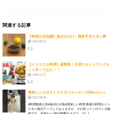
関連する記事
【料理の豆知識】混ぜるだけ！簡単手作りポン酢
2019.08.22
[…]
【イスラエル料理】超簡単！子供たちとレヴィヴォ
ット作ってみた！！
2019.12.27
[…]
簡単レシピポテトサラダブルーチーズ味#shorts
2023.06.06
#料理動画人気#毎日の夕食#美味しい料理 奥様の料理をイン
スタに毎日アップしておりますが、その作ってくれている動
画です。夫婦2人は毎日晩酌するので、お[…]