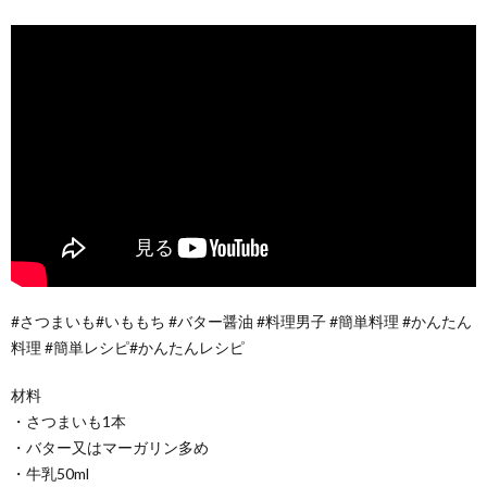
#さつまいも#いももち #バター醤油 #料理男子 #簡単料理 #かんたん
料理 #簡単レシピ#かんたんレシピ
材料
・さつまいも1本
・バター又はマーガリン多め
・牛乳50ml