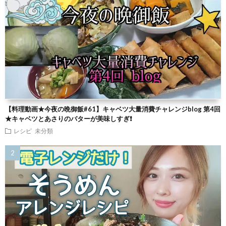
【料理動画★今夜の晩御飯#61】キャベツ大量消費チャレンジblog 第4回
★キャベツとあさりのバターが美味しすぎ❗
レシピ
未分類