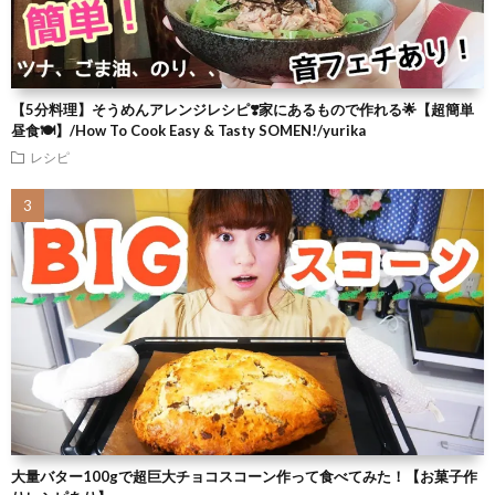
【5分料理】そうめんアレンジレシピ❣️家にあるもので作れる🌟【超簡単
昼食🍽】/How To Cook Easy & Tasty SOMEN!/yurika
レシピ
大量バター100gで超巨大チョコスコーン作って食べてみた！【お菓子作