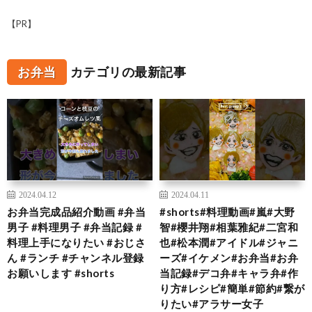
【PR】
お弁当
カテゴリの最新記事
2024.04.12
2024.04.11
お弁当完成品紹介動画 #弁当
#shorts#料理動画#嵐#大野
男子 #料理男子 #弁当記録 #
智#櫻井翔#相葉雅紀#二宮和
料理上手になりたい #おじさ
也#松本潤#アイドル#ジャニ
ん #ランチ #チャンネル登録
ーズ#イケメン#お弁当#お弁
お願いします #shorts
当記録#デコ弁#キャラ弁#作
り方#レシピ#簡単#節約#繋が
りたい#アラサー女子