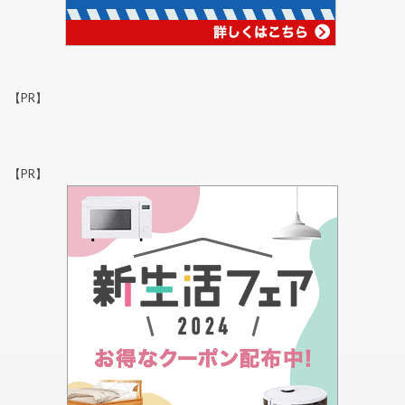
【PR】
【PR】