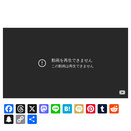
F
T
X
M
Li
H
M
Pi
T
R
ac
hr
as
n
at
ixi
nt
u
e
S
C
共
e
ea
to
e
e
er
m
d
n
o
有