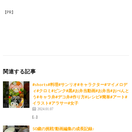
【PR】
関連する記事
#shorts#料理#サンリオ#キャラクター#マイメロデ
ィ#クロミ#ピンク#黒#お弁当動画#お弁当#おべんと
う#キャラ弁#デコ弁#作り方#レシピ#簡単#アート#
イラスト#アラサー#女子
2024.01.07
[…]
50歳の挑戦!動画編集の成長記録♪