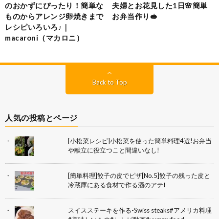
のおかずにぴったり！簡単な
夫婦とお花見した1日🌸簡単
ものからアレンジ卵焼きまで
お弁当作り🥪
レシピいろいろ♪｜
macaroni（マカロニ）
Back to Top
人気の投稿とページ
[小松菜レシピ]小松菜を使った簡単料理4選!お弁当
や献立に役立つこと間違いなし!
[簡単料理]餃子の皮でピザ[No.5]餃子の残った皮と
冷蔵庫にある食材で作る酒のアテ❗
スイスステーキを作る-Swiss steaks#アメリカ料理