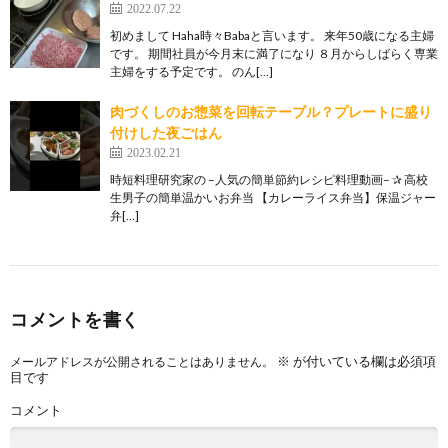
2022.07.22
初めまして Haha時々Babaと言います。 来年50歳になる主婦
です。 期間社員が今月末に満了になり ８月からしばらく専業
主婦をする予定です。 のん[…]
肉づくしのお惣菜を回転テーブル？プレートに盛り
付けした夜ごはん
2023.02.21
時短料理研究家の ­­–人気の簡単節約レシピ料理動画­­– ✰ 高校
生男子の簡単温かいお弁当 【カレーライス弁当】保温ジャー
弁[…]
コメントを書く
※
が付いている欄は必須項
メールアドレスが公開されることはありません。
目です
コメント