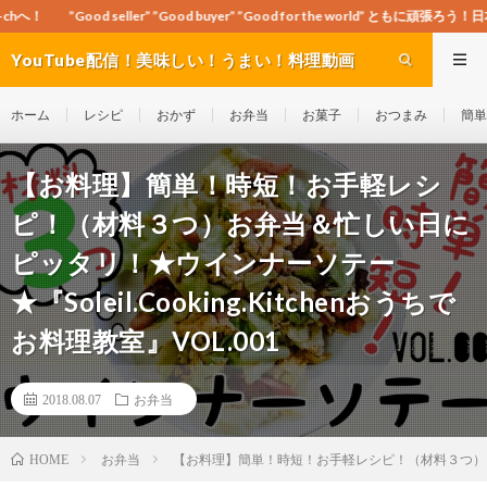
r” ”Good buyer” ”Good for the world” ともに頑張ろう！日本！世界！
YouTube配信！美味しい！うまい！料理動画
site Cook-ch
ホーム
レシピ
おかず
お弁当
お菓子
おつまみ
簡単
【お料理】簡単！時短！お手軽レシ
ピ！（材料３つ）お弁当＆忙しい日に
ピッタリ！★ウインナーソテー
★『Soleil.Cooking.Kitchenおうちで
お料理教室』VOL.001
2018.08.07
お弁当
お弁当
【お料理】簡単！時短！お手軽レシピ！（材料３つ）お弁当＆
HOME