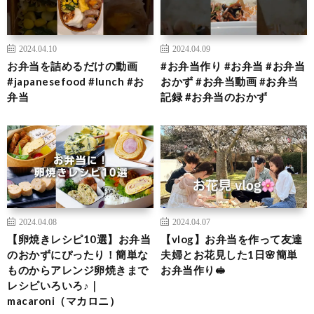
2024.04.10
2024.04.09
お弁当を詰めるだけの動画
#お弁当作り #お弁当 #お弁当
#japanesefood #lunch #お
おかず #お弁当動画 #お弁当
弁当
記録 #お弁当のおかず
2024.04.08
2024.04.07
【卵焼きレシピ10選】お弁当
【vlog】お弁当を作って友達
のおかずにぴったり！簡単な
夫婦とお花見した1日🌸簡単
ものからアレンジ卵焼きまで
お弁当作り🥪
レシピいろいろ♪｜
macaroni（マカロニ）