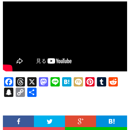
F
T
X
M
Li
H
M
Pi
T
R
ac
hr
as
n
at
ixi
nt
u
e
S
C
共
e
ea
to
e
e
er
m
d
n
o
有
b
ds
d
n
es
bl
di
a
p
o
o
a
t
r
t
pc
y
o
n
h
Li