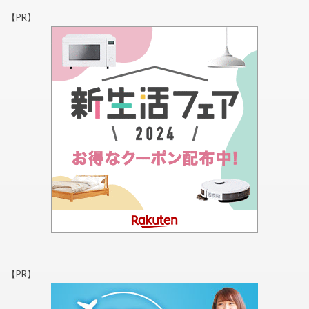
【PR】
【PR】