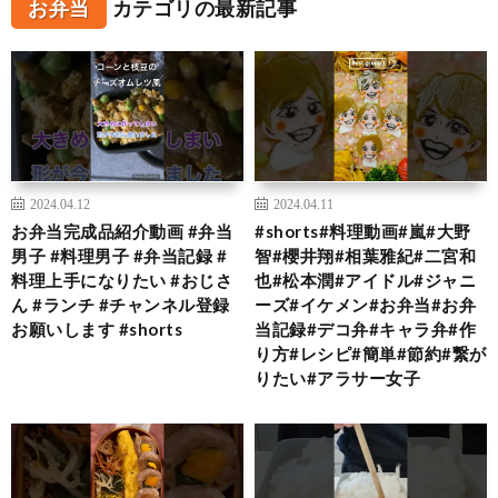
お弁当
カテゴリの最新記事
2024.04.12
2024.04.11
お弁当完成品紹介動画 #弁当
#shorts#料理動画#嵐#大野
男子 #料理男子 #弁当記録 #
智#櫻井翔#相葉雅紀#二宮和
料理上手になりたい #おじさ
也#松本潤#アイドル#ジャニ
ん #ランチ #チャンネル登録
ーズ#イケメン#お弁当#お弁
お願いします #shorts
当記録#デコ弁#キャラ弁#作
り方#レシピ#簡単#節約#繋が
りたい#アラサー女子