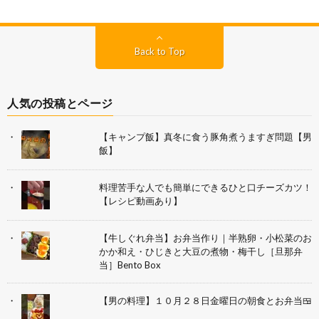
Back to Top
人気の投稿とページ
【キャンプ飯】真冬に食う豚角煮うますぎ問題【男
飯】
料理苦手な人でも簡単にできるひと口チーズカツ！
【レシピ動画あり】
【牛しぐれ弁当】お弁当作り｜半熟卵・小松菜のお
かか和え・ひじきと大豆の煮物・梅干し［旦那弁
当］Bento Box
【男の料理】１０月２８日金曜日の朝食とお弁当🍱