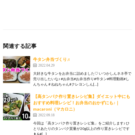
関連する記事
牛タン弁当づくり♬
2022.04.29
大好きな牛タンをお弁当に詰めました♡ いつかしんネネ亭で
売り出したいな♪ #お弁当#お弁当作り#牛タン#料理動画#し
んちゃん＃ねねちゃん#クレヨンしん[…]
【高タンパク作り置きレシピ集】ダイエット中にも
おすすめ料理レシピ！お弁当のおかずにも♪｜
macaroni（マカロニ）
2022.09.18
今回は「高タンパク作り置きレシピ集」をご紹介します♪ ひ
とりあたりのタンパク質量が20g以上の作り置きレシピです
👩‍&#[…]