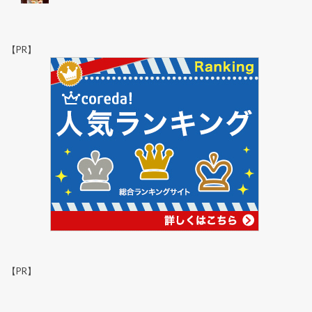
【PR】
【PR】