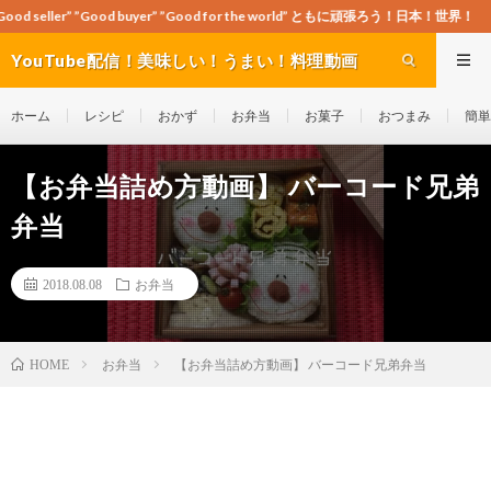
od buyer” ”Good for the world” ともに頑張ろう！日本！世界！
YouTube配信！美味しい！うまい！料理動画
site Cook-ch
ホーム
レシピ
おかず
お弁当
お菓子
おつまみ
簡単
【お弁当詰め方動画】 バーコード兄弟
弁当
2018.08.08
お弁当
お弁当
【お弁当詰め方動画】 バーコード兄弟弁当
HOME