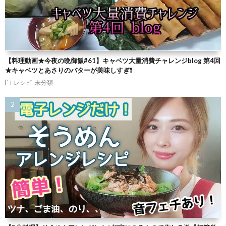
【料理動画★今夜の晩御飯#61】キャベツ大量消費チャレンジblog 第4回
★キャベツとあさりのバターが美味しすぎ❗
レシピ
未分類