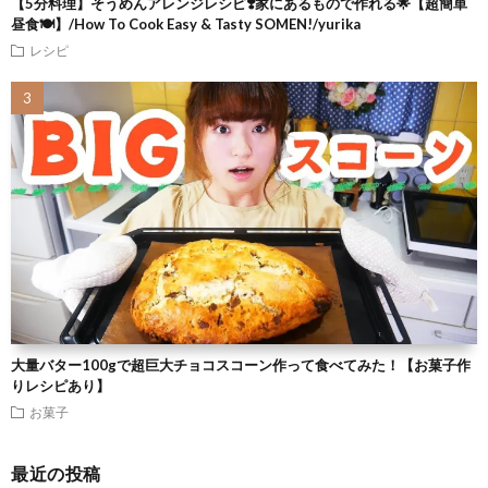
【5分料理】そうめんアレンジレシピ❣️家にあるもので作れる🌟【超簡単
昼食🍽】/How To Cook Easy & Tasty SOMEN!/yurika
レシピ
大量バター100gで超巨大チョコスコーン作って食べてみた！【お菓子作
りレシピあり】
お菓子
最近の投稿