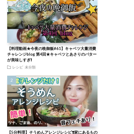
【料理動画★今夜の晩御飯#61】キャベツ大量消費
チャレンジblog 第4回★キャベツとあさりのバター
が美味しすぎ❗
レシピ
未分類
【5分料理】そうめんアレンジレシピ❣️家にあるもの