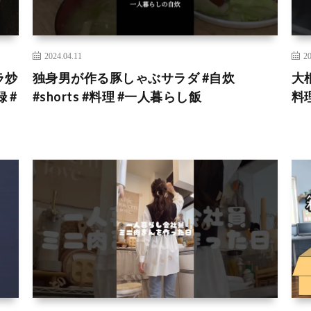
2024.04.11
20
ラ炒
独身男が作る豚しゃぶサラダ #自炊
大
 #
#shorts #料理 #一人暮らし飯
料