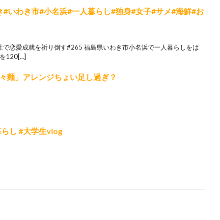
き#いわき市#小名浜#一人暮らし#独身#女子#サメ#海鮮#お
神社で恋愛成就を祈り倒す#265 福島県いわき市小名浜で一人暮らしをは
20[…]
々麺」アレンジちょい足し過ぎ？
し #大学生vlog