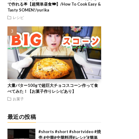
で作れる🌟【超簡単昼食🍽】/How To Cook Easy &
Tasty SOMEN!/yurika
レシピ
大量バター100gで超巨大チョコスコーン作って食
べてみた！【お菓子作りレシピあり】
お菓子
最近の投稿
#shorts #short #shortvideo #焼
売 #中華#中華料理#レシピ#簡単