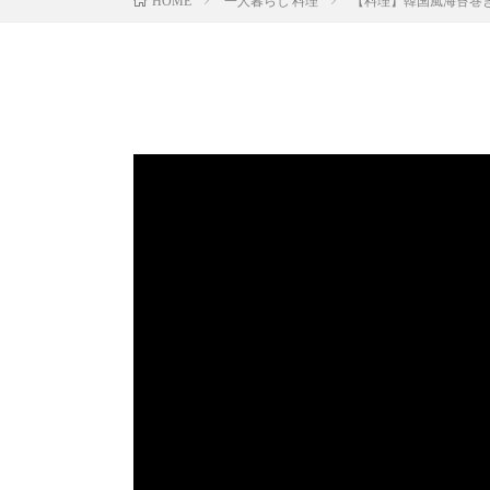
一人暮らし 料理
【料理】韓国風海苔巻
HOME