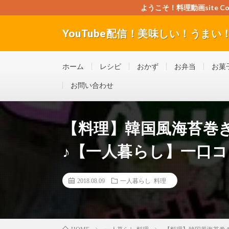
ようこそ！料理動画site Cook
YouTube配信！美味しい！うまい！料理
”Good seller” ”Good buyer” ”Good for the w
ホーム
レシピ
おかず
お弁当
お菓
お問い合わせ
【料理】韓国風海苔巻
♪【一人暮らし】一口
2018.08.09
一人暮らし 料理