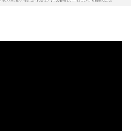
きキンパ김밥♡簡単に作れるよ♪【一人暮らし】一口コンロで頑張った笑