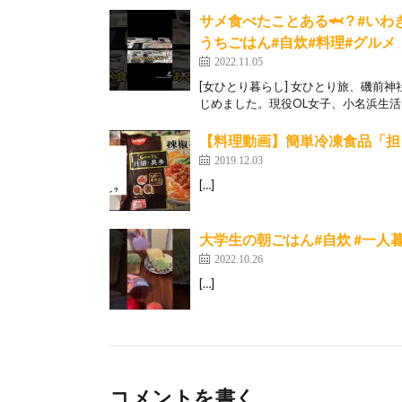
サメ食べたことある🦈？#いわ
うちごはん#自炊#料理#グルメ
2022.11.05
[女ひとり暮らし] 女ひとり旅、磯前
じめました。現役OL女子、小名浜生活を1
【料理動画】簡単冷凍食品「担
2019.12.03
[…]
大学生の朝ごはん#自炊 #一人暮ら
2022.10.26
[…]
コメントを書く