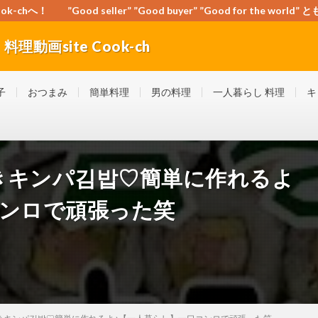
-chへ！ ”Good seller” ”Good buyer” ”Good for the wo
動画site Cook-ch
orld” ともに頑張ろう！日本！世界！
子
おつまみ
簡単料理
男の料理
一人暮らし 料理
キ
きキンパ김밥♡簡単に作れるよ
コンロで頑張った笑