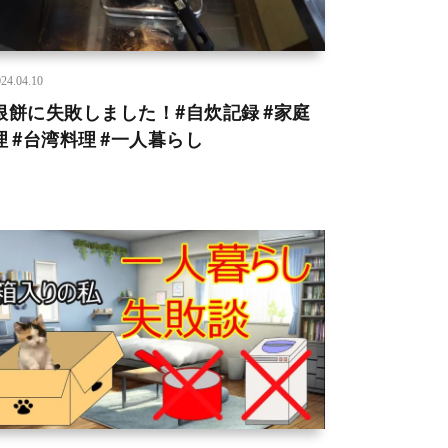
24.04.10
根餅に失敗しました！#自炊記録 #家庭
理 #台湾料理 #一人暮らし