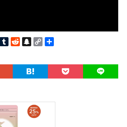
Pi
T
R
S
C
共
nt
u
e
n
o
有
er
m
d
a
p
es
bl
di
pc
y
t
r
t
h
Li
at
n
k