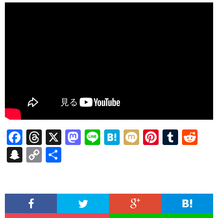
F
T
X
M
Li
H
M
Pi
T
R
ac
hr
as
n
at
ixi
nt
u
e
S
C
共
e
ea
to
e
e
er
m
d
n
o
有
b
ds
d
n
es
bl
di
a
p
o
o
a
t
r
t
pc
y
o
n
h
Li