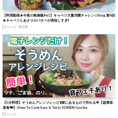
【料理動画★今夜の晩御飯#61】キャベツ大量消費チャレンジblog 第4回
★キャベツとあさりのバターが美味しすぎ❗
レシピ
未分類
【5分料理】そうめんアレンジレシピ❣️家にあるもので作れる🌟【超簡単
昼食🍽】/How To Cook Easy & Tasty SOMEN!/yurika
レシピ