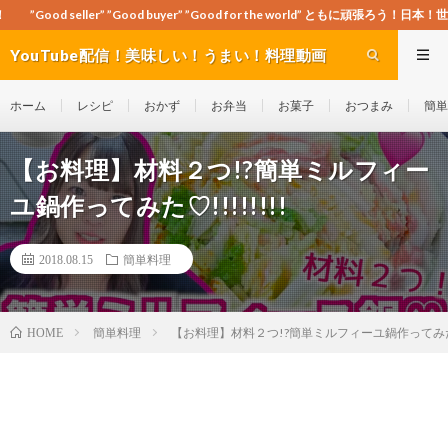
Good buyer” ”Good for the world” ともに頑張ろう！日本！世界！
YouTube配信！美味しい！うまい！料理動画
site Cook-ch
ホーム
レシピ
おかず
お弁当
お菓子
おつまみ
簡単
【お料理】材料２つ!?簡単ミルフィー
ユ鍋作ってみた♡!!!!!!!!
2018.08.15
簡単料理
簡単料理
【お料理】材料２つ!?簡単ミルフィーユ鍋作ってみた♡!
HOME