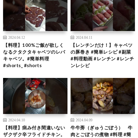
2024.04.12
2024.04.11
【料理】100%ご飯が欲しく
【レンチンだけ！】キャベツ
なるクタクタキャベツのレバ
の豚巻き #簡単レシピ #副菜
キャベツ。#簡単料理
#料理動画 #レンチン #レンチ
#shorts_ #shorts
ンレシピ
2024.04.10
2024.04.09
【料理】病み付き間違いない
牛牛蒡（ぎゅうごぼう） 牛
ザクザク辛フライドチキン。
肉とごぼうの煮物 #料理 #簡