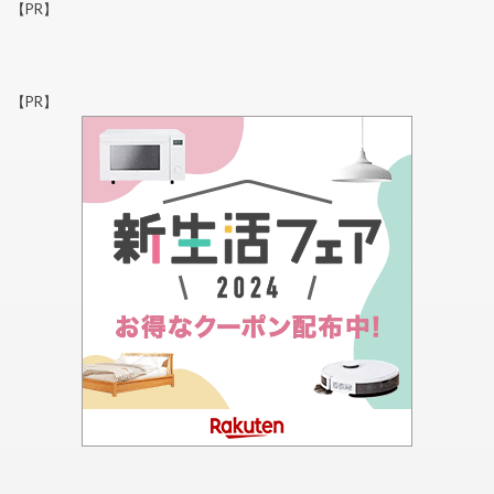
【PR】
【PR】