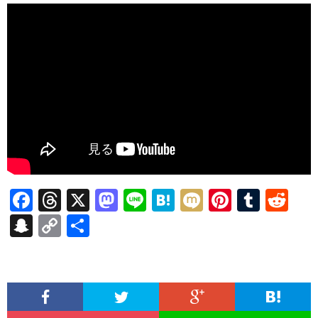
F
T
X
M
Li
H
M
Pi
T
R
ac
hr
as
n
at
ixi
nt
u
e
S
C
共
e
ea
to
e
e
er
m
d
n
o
有
b
ds
d
n
es
bl
di
a
p
o
o
a
t
r
t
pc
y
o
n
h
Li