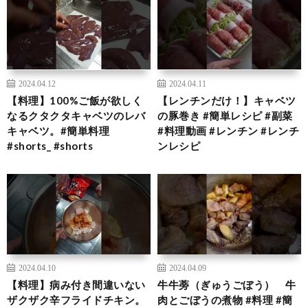
2024.04.12
2024.04.11
【料理】100%ご飯が欲しく
【レンチンだけ！】キャベツ
なるクタクタキャベツのレバ
の豚巻き #簡単レシピ #副菜
キャベツ。#簡単料理
#料理動画 #レンチン #レンチ
#shorts_ #shorts
ンレシピ
2024.04.10
2024.04.09
【料理】病み付き間違いない
牛牛蒡（ぎゅうごぼう） 牛
ザクザク辛フライドチキン。
肉とごぼうの煮物 #料理 #簡