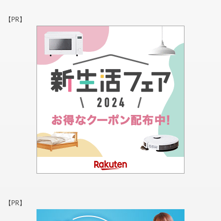
【PR】
【PR】