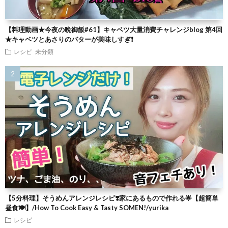
【料理動画★今夜の晩御飯#61】キャベツ大量消費チャレンジblog 第4回
★キャベツとあさりのバターが美味しすぎ❗
レシピ
未分類
【5分料理】そうめんアレンジレシピ❣️家にあるもので作れる🌟【超簡単
昼食🍽】/How To Cook Easy & Tasty SOMEN!/yurika
レシピ