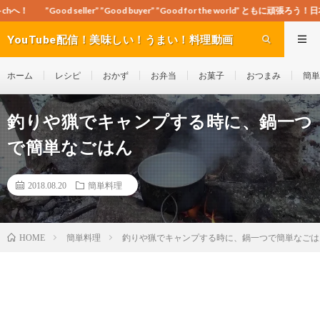
r” ”Good buyer” ”Good for the world” ともに頑張ろう！日本！世界！
YouTube配信！美味しい！うまい！料理動画
site Cook-ch
ホーム
レシピ
おかず
お弁当
お菓子
おつまみ
簡単
釣りや猟でキャンプする時に、鍋一つ
で簡単なごはん
2018.08.20
簡単料理
簡単料理
釣りや猟でキャンプする時に、鍋一つで簡単なごは
HOME