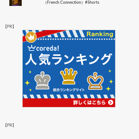
（French Connection）#Shorts
【PR】
【PR】