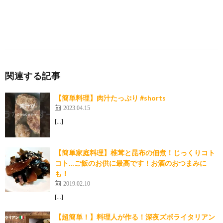
関連する記事
【簡単料理】肉汁たっぷり #shorts
2023.04.15
[…]
【簡単家庭料理】椎茸と昆布の佃煮！じっくりコト
コト…ご飯のお供に最高です！お酒のおつまみに
も！
2019.02.10
[…]
【超簡単！】料理人が作る！深夜ズボライタリアン