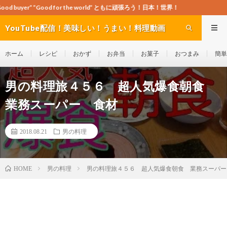
ood for the world” ともに頑張ろう！日本！世界！
YouTube配信！美味しい！うまい！料理動画
site Cook-ch
ホーム
レシピ
おかず
お弁当
お菓子
おつまみ
簡単
男の料理旅４５６ 超人気爆食朝食
業務スーパー 食材
2018.08.21
男の料理
男の料理
男の料理旅４５６ 超人気爆食朝食 業務スーパー
HOME