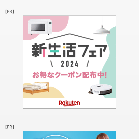
【PR】
【PR】