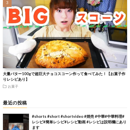
大量バター100gで超巨大チョコスコーン作って食べてみた！【お菓子作
りレシピあり】
お菓子
最近の投稿
#shorts #short #shortvideo #焼売 #中華#中華料理#
レシピ#簡単レシピ#レシピ動画 #レシピは説明欄にあり
ます