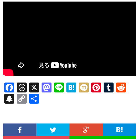
F
T
X
M
Li
H
M
Pi
T
R
ac
hr
as
n
at
ixi
nt
u
e
S
C
共
e
ea
to
e
e
er
m
d
n
o
有
b
ds
d
n
es
bl
di
a
p
o
o
a
t
r
t
pc
y
o
n
h
Li