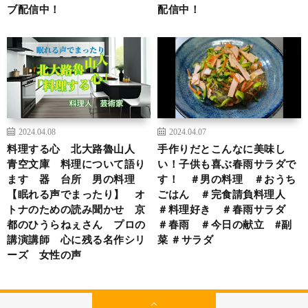
ブ配信中！
配信中！
2024.04.08
2024.04.07
料理する心 北大路魯山人
手作りだとこんなに美味し
青空文庫 料理について語り
い！子供も喜ぶ春雨サラダで
ます 器 台所 男の料理
す！ ＃男の料理 ＃おうち
【眠れる声でまったり】 オ
ごはん ＃完食請負料理人
トナのための読み聞かせ 京
＃料理好き ＃春雨サラダ
都のひうらねぇさん プロの
＃春雨 ＃今日の献立 #副
講演講師 心に残る名作シリ
菜 ＃サラダ
ーズ 女性の声