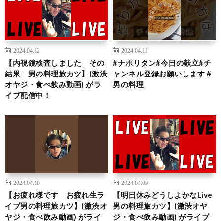
2024.04.12
2024.04.11
【内視鏡検査しました その
#ナポリタン#今日の献立#チ
結果 男の料理旅カツ】(激渋
ャンネル登録お願いします #
オヤジ・食べ飲み動画) がラ
男の料理
イブ配信中！
2024.04.10
2024.04.09
【お疲れ様です お疲れ生ラ
【明日休みどうしよかなLive
イブ男の料理旅カツ】(激渋オ
男の料理旅カツ】(激渋オヤ
ヤジ・食べ飲み動画) がライ
ジ・食べ飲み動画) がライブ