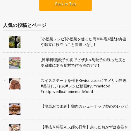
Back to Top
人気の投稿とページ
[小松菜レシピ]小松菜を使った簡単料理4選!お弁当
や献立に役立つこと間違いなし!
[簡単料理]餃子の皮でピザ[No.5]餃子の残った皮と
冷蔵庫にある食材で作る酒のアテ❗
スイスステーキを作る-Swiss steaks#アメリカ料理
#美味しいもの#レシピ動画#yummyfood
#recipevedio#homemadefood
【簡単おつまみ】鶏肉カシューナッツ炒めのレシピ
【手抜き料理＆夫婦の日常】余ったおかずは春巻き