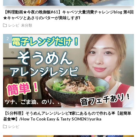
【料理動画★今夜の晩御飯#61】キャベツ大量消費チャレンジblog 第4回
★キャベツとあさりのバターが美味しすぎ❗
レシピ
未分類
【5分料理】そうめんアレンジレシピ❣️家にあるもので作れる🌟【超簡単
昼食🍽】/How To Cook Easy & Tasty SOMEN!/yurika
レシピ