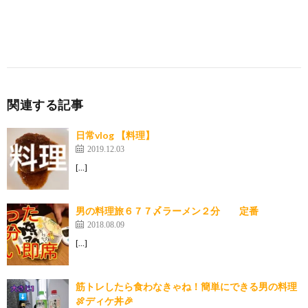
関連する記事
日常vlog 【料理】
2019.12.03
[…]
男の料理旅６７７〆ラーメン２分 定番
2018.08.09
[…]
筋トレしたら食わなきゃね！簡単にできる男の料理
🍖ディケ丼🎉