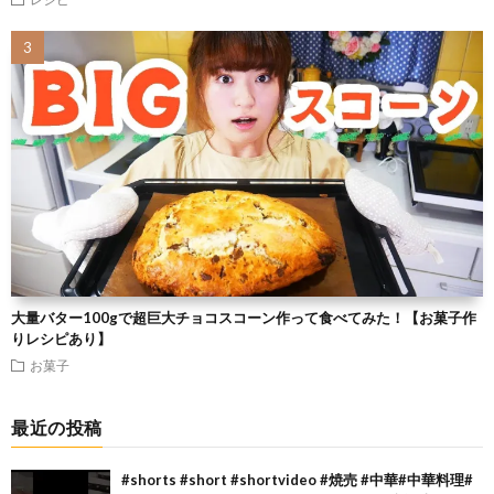
大量バター100gで超巨大チョコスコーン作って食べてみた！【お菓子作
りレシピあり】
お菓子
最近の投稿
#shorts #short #shortvideo #焼売 #中華#中華料理#