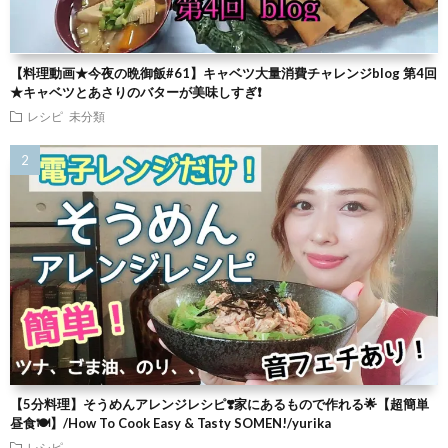
【料理動画★今夜の晩御飯#61】キャベツ大量消費チャレンジblog 第4回
★キャベツとあさりのバターが美味しすぎ❗
レシピ
未分類
【5分料理】そうめんアレンジレシピ❣️家にあるもので作れる🌟【超簡単
昼食🍽】/How To Cook Easy & Tasty SOMEN!/yurika
レシピ