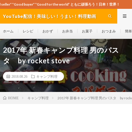
er” ”Good for the world” ともに頑張ろう！日本！世界！
YouTube配信！美味しい！うまい！料理動画
site Cook-ch
ホーム
レシピ
おかず
お弁当
お菓子
おつまみ
簡単
2017年 新春キャンプ料理 男のパス
タ by rocket stove
2018.08.26
キャンプ料理
キャンプ料理
2017年 新春キャンプ料理 男のパスタ by rocket 
HOME