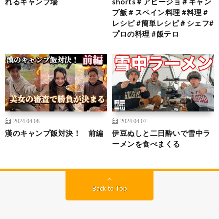
れるキャンプ場
shorts＃アヒージョ＃キャン
プ飯＃スペイン料理 #料理 #
レシピ #簡単レシピ＃シェフ#
プロの料理 #飯テロ
2024.04.08
2024.04.07
漢のキャンプ飯対決！ 前編
伊豆ぬしと二日酔いで雪中ラ
ーメンを食べまくる
Back to Top