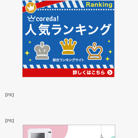
【PR】
【PR】