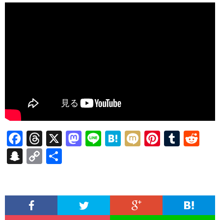
F
T
X
M
Li
H
M
Pi
T
R
ac
hr
as
n
at
ixi
nt
u
e
S
C
共
e
ea
to
e
e
er
m
d
n
o
有
b
ds
d
n
es
bl
di
a
p
o
o
a
t
r
t
pc
y
o
n
h
Li