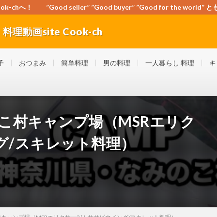
-chへ！ ”Good seller” ”Good buyer” ”Good for the wo
動画site Cook-ch
orld” ともに頑張ろう！日本！世界！
子
おつまみ
簡単料理
男の料理
一人暮らし 料理
キ
なみのこ村キャンプ場（MSRエリク
グ/スキレット料理）