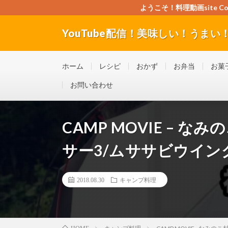
ようこそ！料理動画site Cook
YouTube配信！美味しい！うまい！料理
”Good seller” ”Good buyer” ”Good for the w
ホーム
レシピ
おかず
お弁当
お菓
お問い合わせ
CAMP MOVIE – 
サー3/ムササビウイン
2018.08.30
キャンプ料理