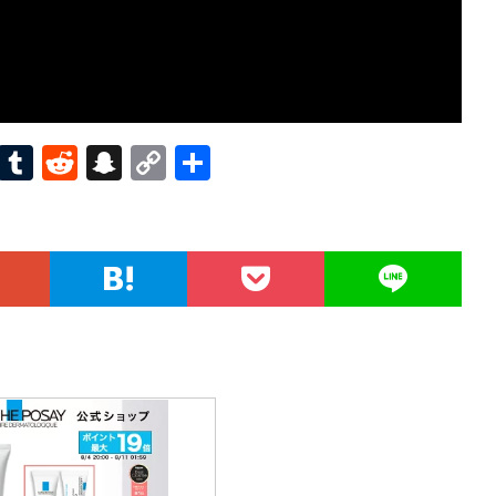
Pi
T
R
S
C
共
nt
u
e
n
o
有
er
m
d
a
p
es
bl
di
pc
y
t
r
t
h
Li
at
n
k