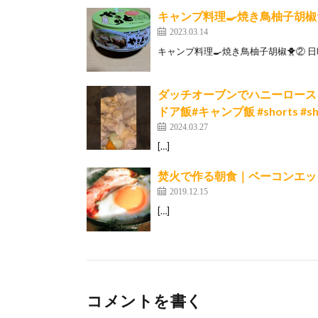
キャンプ料理🍳焼き鳥柚子胡椒
2023.03.14
キャンプ料理🍳焼き鳥柚子胡椒🐥② 日時: 2
ダッチオーブンでハニーロース
ドア飯#キャンプ飯 #shorts #sh
2024.03.27
[…]
焚火で作る朝食｜ベーコンエッ
2019.12.15
[…]
コメントを書く