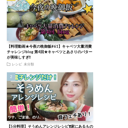
【料理動画★今夜の晩御飯#61】キャベツ大量消費
チャレンジblog 第4回★キャベツとあさりのバター
が美味しすぎ❗
レシピ
未分類
【5分料理】そうめんアレンジレシピ❣️家にあるもの