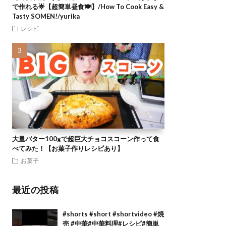
で作れる🌟【超簡単昼食🍽】/How To Cook Easy &
Tasty SOMEN!/yurika
レシピ
大量バター100gで超巨大チョコスコーン作って食
べてみた！【お菓子作りレシピあり】
お菓子
最近の投稿
#shorts #short #shortvideo #焼
売 #中華#中華料理#レシピ#簡単