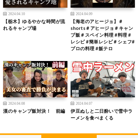
2024.04.10
2024.04.09
【栃木】ゆるやかな時間が流
【海老のアヒージョ】＃
れるキャンプ場
shorts＃アヒージョ＃キャン
プ飯＃スペイン料理 #料理 #
レシピ #簡単レシピ＃シェフ#
プロの料理 #飯テロ
2024.04.08
2024.04.07
漢のキャンプ飯対決！ 前編
伊豆ぬしと二日酔いで雪中ラ
ーメンを食べまくる