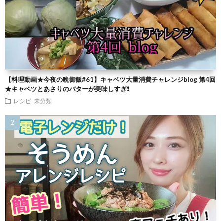
【料理動画★今夜の晩御飯#61】キャベツ大量消費チャレンジblog 第4回
★キャベツとあさりのバターが美味しすぎ❗
レシピ
未分類