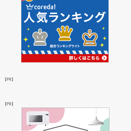
【PR】
【PR】