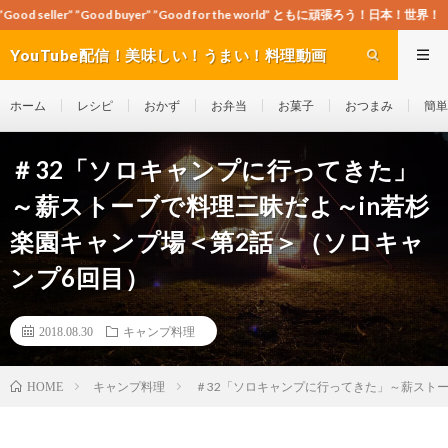
d buyer” ”Good for the world” ともに頑張ろう！日本！世界！
YouTube配信！美味しい！うまい！料理動画
site Cook-ch
ホーム
レシピ
おかず
お弁当
お菓子
おつまみ
簡単
＃32「ソロキャンプに行ってきた」
～薪ストーブで料理三昧だよ～in若杉
楽園キャンプ場＜第2話＞（ソロキャ
ンプ6回目）
2018.08.30
キャンプ料理
キャンプ料理
＃32「ソロキャンプに行ってきた」～薪ストー
HOME