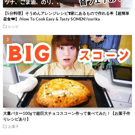
【5分料理】そうめんアレンジレシピ❣️家にあるもので作れる🌟【超簡単
昼食🍽】/How To Cook Easy & Tasty SOMEN!/yurika
レシピ
大量バター100gで超巨大チョコスコーン作って食べてみた！【お菓子作
りレシピあり】
お菓子