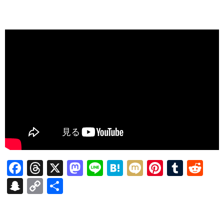
F
T
X
M
Li
H
M
Pi
T
R
ac
hr
as
n
at
ixi
nt
u
e
S
C
共
e
ea
to
e
e
er
m
d
n
o
有
b
ds
d
n
es
bl
di
a
p