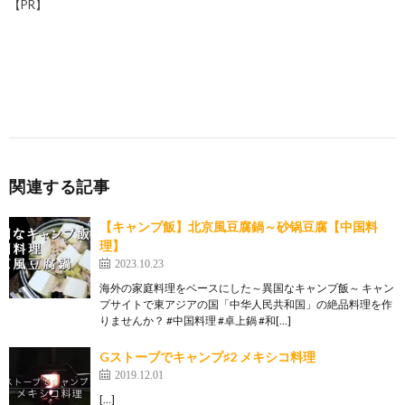
【PR】
関連する記事
【キャンプ飯】北京風豆腐鍋～砂锅豆腐【中国料
理】
2023.10.23
海外の家庭料理をベースにした～異国なキャンプ飯～ キャン
プサイトで東アジアの国「中华人民共和国」の絶品料理を作
りませんか？ #中国料理 #卓上鍋 #和[…]
Gストーブでキャンプ♯2 メキシコ料理
2019.12.01
[…]