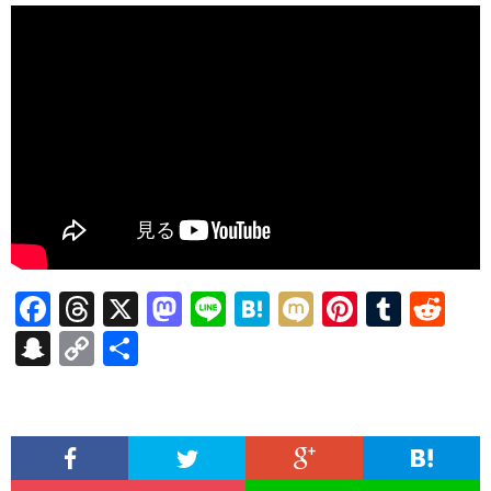
F
T
X
M
Li
H
M
Pi
T
R
ac
hr
as
n
at
ixi
nt
u
e
S
C
共
e
ea
to
e
e
er
m
d
n
o
有
b
ds
d
n
es
bl
di
a
p
o
o
a
t
r
t
pc
y
o
n
h
Li