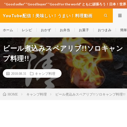
od buyer” ”Good for the world” ともに頑張ろう！日本！世界！
YouTube配信！美味しい！うまい！料理動画
site Cook-ch
ホーム
レシピ
おかず
お弁当
お菓子
おつまみ
簡単
ビール煮込みスペアリブ!!ソロキャン
プ料理!!
2018.08.31
キャンプ料理
キャンプ料理
ビール煮込みスペアリブ!!ソロキャンプ料理!!
HOME