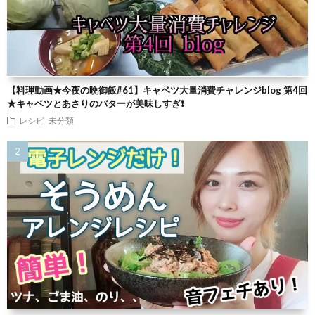
【料理動画★今夜の晩御飯#61】キャベツ大量消費チャレンジblog 第4回
★キャベツとあさりのバターが美味しすぎ❗
レシピ
未分類