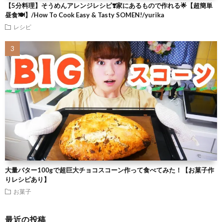
【5分料理】そうめんアレンジレシピ❣️家にあるもので作れる🌟【超簡単
昼食🍽】/How To Cook Easy & Tasty SOMEN!/yurika
レシピ
大量バター100gで超巨大チョコスコーン作って食べてみた！【お菓子作
りレシピあり】
お菓子
最近の投稿