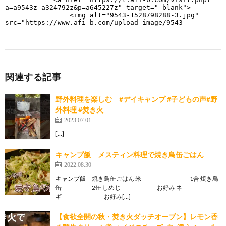
関連する記事
野外料理を楽しむ #デイキャンプ #子どもの声#野
外料理 #焚き火
2023.07.01
[…]
キャンプ飯 メスティン料理で焼き鳥缶ごはん
2022.08.30
キャンプ飯 焼き鳥缶ごはん 米 1合 焼き鳥
缶 2缶 しめじ お好み ネ
ギ お好み[…]
【食欲全開の秋・焚き火ダッチオーブン】レモン香