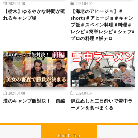
2024.04.10
2024.04.09
【栃木】ゆるやかな時間が流
【海老のアヒージョ】＃
れるキャンプ場
shorts＃アヒージョ＃キャン
プ飯＃スペイン料理 #料理 #
レシピ #簡単レシピ＃シェフ#
プロの料理 #飯テロ
2024.04.08
2024.04.07
漢のキャンプ飯対決！ 前編
伊豆ぬしと二日酔いで雪中ラ
ーメンを食べまくる
Back to Top