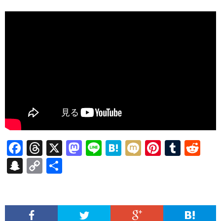
F
T
X
M
Li
H
M
Pi
T
R
ac
hr
as
n
at
ixi
nt
u
e
S
C
共
e
ea
to
e
e
er
m
d
n
o
有
b
ds
d
n
es
bl
di
a
p
o
o
a
t
r
t
pc
y