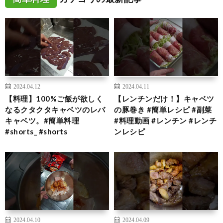
2024.04.12
2024.04.11
【料理】100%ご飯が欲しく
【レンチンだけ！】キャベツ
なるクタクタキャベツのレバ
の豚巻き #簡単レシピ #副菜
キャベツ。#簡単料理
#料理動画 #レンチン #レンチ
#shorts_ #shorts
ンレシピ
2024.04.10
2024.04.09