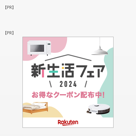
【PR】
【PR】