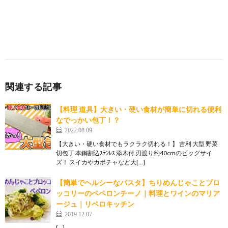
関連する記事
【料理 道具】大きい・硬い食材が簡単に切れる便利
なでっかい包丁！？
2022.08.09
【大きい・硬い食材でもラクラク切れる！】 吉利 大型 野菜
切包丁 本鋼割込ｽﾃﾝﾚｽ 添木付 刃渡り約40cmのビッグサイ
ズ！ スイカやカボチャなど大[…]
【簡単でヘルシーなパスタ】ちりめんじゃことブロ
ッコリーのペペロンチーノ｜料理とワインのマリア
ージュ｜リベロキッチン
2019.12.07
[…]