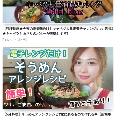
【料理動画★今夜の晩御飯#61】キャベツ大量消費チャレンジblog 第4回
★キャベツとあさりのバターが美味しすぎ❗
レシピ
未分類
【5分料理】そうめんアレンジレシピ❣️家にあるもので作れる🌟【超簡単