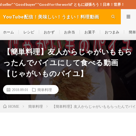
er” ”Good for the world” ともに頑張ろう！日本！世界！
YouTube配信！美味しい！うまい！料理動画
site Cook-ch
ホーム
レシピ
おかず
お弁当
お菓子
おつまみ
簡単
【簡単料理】友人からじゃがいももら
ったんでパイユにして食べる動画
【じゃがいものパイユ】
2018.09.01
簡単料理
簡単料理
【簡単料理】友人からじゃがいももらったんでパイ
HOME