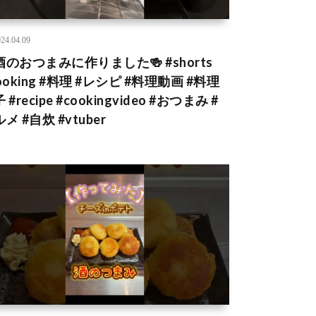
24.04.09
酒のおつまみに作りました🍻 #shorts
ooking #料理 #レシピ #料理動画 #料理
 #recipe #cookingvideo #おつまみ #
メ #自炊 #vtuber