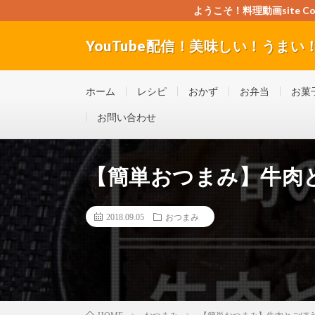
ようこそ！料理動画site Cook
YouTube配信！美味しい！うまい！料理
”Good seller” ”Good buyer” ”Good for the w
ホーム
レシピ
おかず
お弁当
お菓
お問い合わせ
【簡単おつまみ】牛肉
2018.09.05
おつまみ