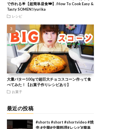
で作れる🌟【超簡単昼食🍽】/How To Cook Easy &
Tasty SOMEN!/yurika
レシピ
大量バター100gで超巨大チョコスコーン作って食
べてみた！【お菓子作りレシピあり】
お菓子
最近の投稿
#shorts #short #shortvideo #焼
売 #中華#中華料理#レシピ#簡単