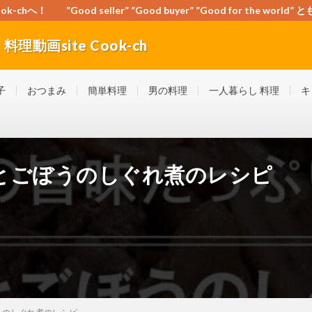
-chへ！ ”Good seller” ”Good buyer” ”Good for the wo
動画site Cook-ch
orld” ともに頑張ろう！日本！世界！
子
おつまみ
簡単料理
男の料理
一人暮らし 料理
キ
とごぼうのしぐれ煮のレシピ