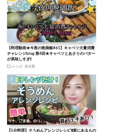
【料理動画★今夜の晩御飯#61】キャベツ大量消費
チャレンジblog 第4回★キャベツとあさりのバター
が美味しすぎ❗
レシピ
未分類
【5分料理】そうめんアレンジレシピ❣️家にあるもの