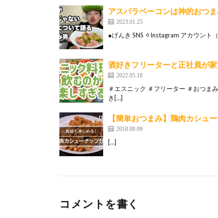
アスパラベーコンは神的おつま
2023.01.25
●げんき SNS ⚪︎Instagram アカウント
酒好きフリーターと正社員が家
2022.05.18
＃エスニック ＃フリーター ＃おつまみ
き[…]
【簡単おつまみ】鶏肉カシュー
2018.08.09
[…]
コメントを書く