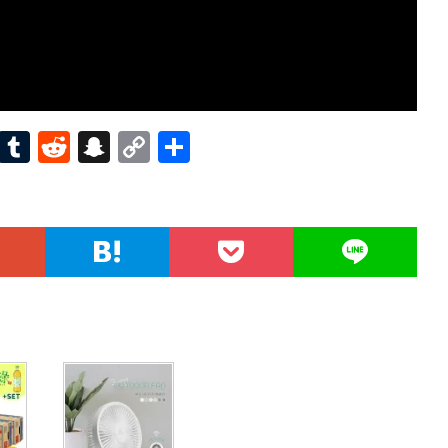
Pi
T
R
S
C
共
nt
u
e
n
o
有
er
m
d
a
p
es
bl
di
pc
y
t
r
t
h
Li
at
n
k