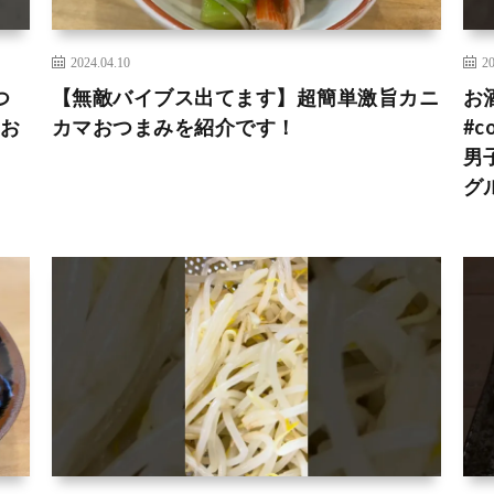
2024.04.10
20
つ
【無敵バイブス出てます】超簡単激旨カニ
お
#お
カマおつまみを紹介です！
#c
男子
グル