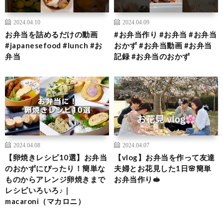
2024.04.10
2024.04.09
お弁当を詰めるだけの動画
#お弁当作り #お弁当 #お弁当
#japanesefood #lunch #お
おかず #お弁当動画 #お弁当
弁当
記録 #お弁当のおかず
2024.04.08
2024.04.07
【卵焼きレシピ10選】お弁当
【vlog】お弁当を作って友達
のおかずにぴったり！簡単な
夫婦とお花見した1日🌸簡単
ものからアレンジ卵焼きまで
お弁当作り🥪
レシピいろいろ♪｜
macaroni（マカロニ）