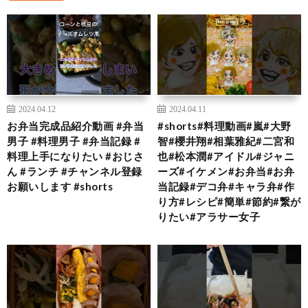
2024.04.12
2024.04.11
お弁当完成品紹介動画 #弁当
#shorts#料理動画#嵐#大野
男子 #料理男子 #弁当記録 #
智#櫻井翔#相葉雅紀#二宮和
料理上手になりたい #おじさ
也#松本潤#アイドル#ジャニ
ん #ランチ #チャンネル登録
ーズ#イケメン#お弁当#お弁
お願いします #shorts
当記録#デコ弁#キャラ弁#作
り方#レシピ#簡単#節約#繋が
りたい#アラサー女子