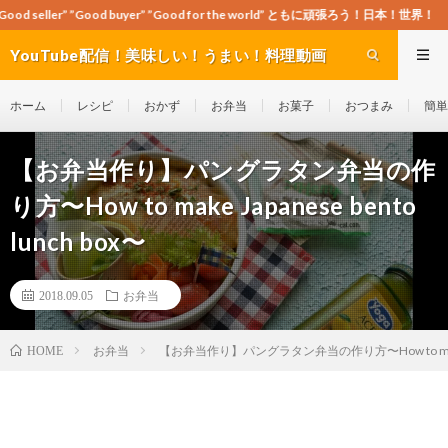
 buyer” ”Good for the world” ともに頑張ろう！日本！世界！
YouTube配信！美味しい！うまい！料理動画
site Cook-ch
ホーム
レシピ
おかず
お弁当
お菓子
おつまみ
簡単
【お弁当作り】パングラタン弁当の作
り方〜How to make Japanese bento
lunch box〜
2018.09.05
お弁当
お弁当
【お弁当作り】パングラタン弁当の作り方〜How to make Jap
HOME