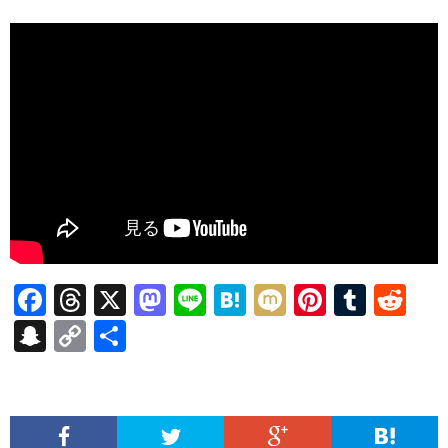
F
T
X
M
Li
H
M
Pi
T
R
ac
hr
as
n
at
ixi
nt
u
e
S
C
共
e
ea
to
e
e
er
m
d
n
o
有
b
ds
d
n
es
bl
di
a
p
o
o
a
t
r
t
pc
y