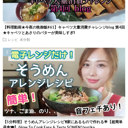
【料理動画★今夜の晩御飯#61】キャベツ大量消費チャレンジblog 第4回
★キャベツとあさりのバターが美味しすぎ❗
レシピ
未分類
【5分料理】そうめんアレンジレシピ❣️家にあるもので作れる🌟【超簡単
昼食🍽】/How To Cook Easy & Tasty SOMEN!/yurika