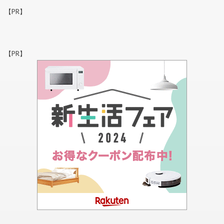
【PR】
【PR】