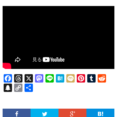
F
T
X
M
Li
H
M
Pi
T
R
ac
hr
as
n
at
ixi
nt
u
e
S
C
共
e
ea
to
e
e
er
m
d
n
o
有
b
ds
d
n
es
bl
di
a
p
o
o
a
t
r
t
pc
y