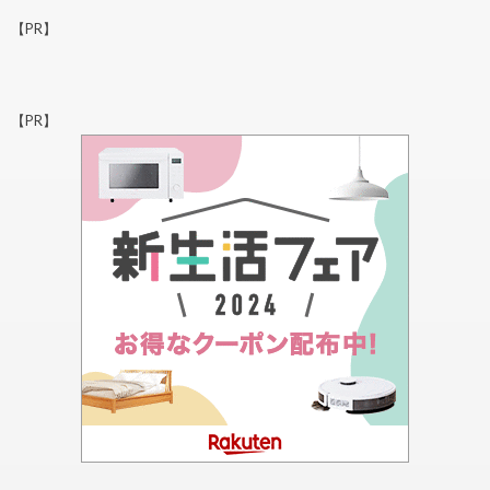
【PR】
【PR】