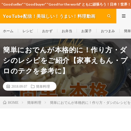
d buyer” ”Good for the world” ともに頑張ろう！日本！世界！
YouTube配信！美味しい！うまい！料理動画
site Cook-ch
ホーム
レシピ
おかず
お弁当
お菓子
おつまみ
簡単
簡単におでんが本格的に！作り方・ダ
シのレシピをご紹介【家事えもん・プ
ロのテクを参考に】
2018.09.07
簡単料理
簡単料理
簡単におでんが本格的に！作り方・ダシのレシピを
HOME