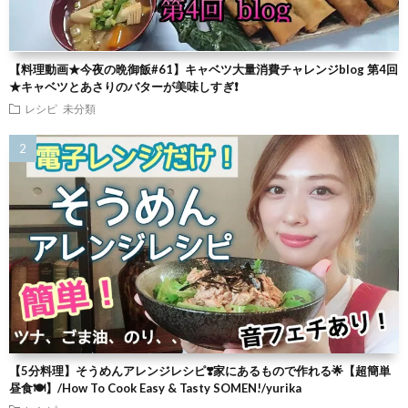
【料理動画★今夜の晩御飯#61】キャベツ大量消費チャレンジblog 第4回
★キャベツとあさりのバターが美味しすぎ❗
レシピ
未分類
【5分料理】そうめんアレンジレシピ❣️家にあるもので作れる🌟【超簡単
昼食🍽】/How To Cook Easy & Tasty SOMEN!/yurika