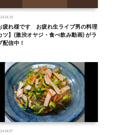
24.04.10
お疲れ様です お疲れ生ライブ男の料理
カツ】(激渋オヤジ・食べ飲み動画) がラ
ブ配信中！
24.04.07