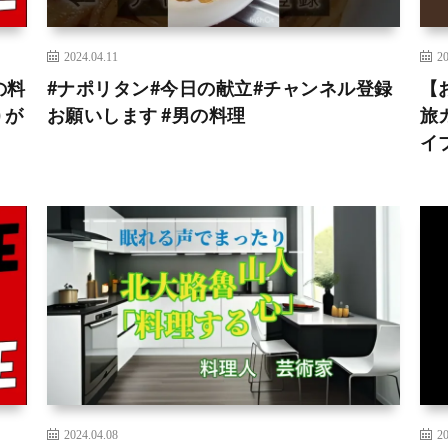
2024.04.11
20
の料
#ナポリタン#今日の献立#チャンネル登録
【
 が
お願いします #男の料理
旅
イ
2024.04.08
20