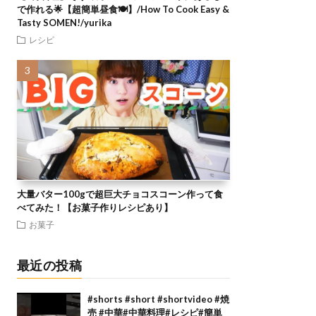
で作れる🌟【超簡単昼食🍽】/How To Cook Easy &
Tasty SOMEN!/yurika
レシピ
大量バター100gで超巨大チョコスコーン作って食
べてみた！【お菓子作りレシピあり】
お菓子
最近の投稿
#shorts #short #shortvideo #焼
売 #中華#中華料理#レシピ#簡単