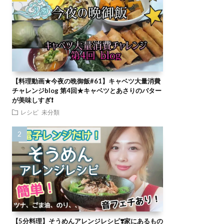
【料理動画★今夜の晩御飯#61】キャベツ大量消費
チャレンジblog 第4回★キャベツとあさりのバター
が美味しすぎ❗
レシピ
未分類
【5分料理】そうめんアレンジレシピ❣️家にあるもの