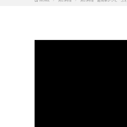
男の料理
男の料理 超簡単レシピ「ふ
HOME