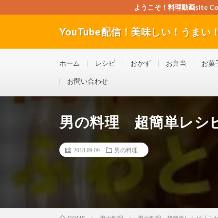
ようこそ！料理動画site Cook
YouTube配信！美味しい！うまい！料理
”Good seller” ”Good buyer” ”Good for the w
ホーム
レシピ
おかず
お弁当
お菓
お問い合わせ
男の料理 超簡単レシ
2018.09.09
男の料理