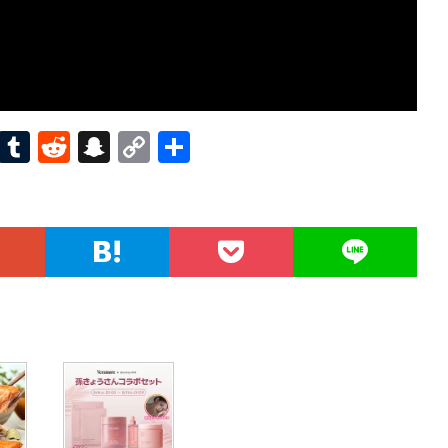
Pi
T
R
S
C
共
nt
u
e
n
o
有
er
m
d
a
p
es
bl
di
pc
y
t
r
t
h
Li
at
n
k