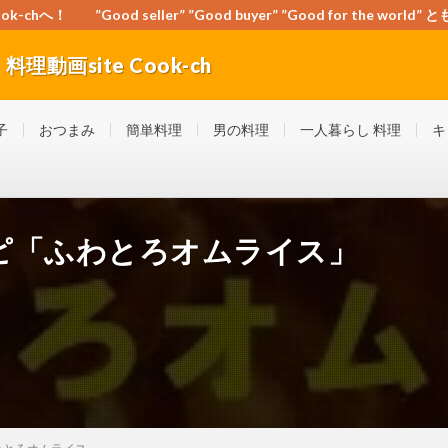
-chへ！ ”Good seller” ”Good buyer” ”Good for the wo
動画site Cook-ch
orld” ともに頑張ろう！日本！世界！
子
おつまみ
簡単料理
男の料理
一人暮らし 料理
キ
ピ「ふわとろオムライス」