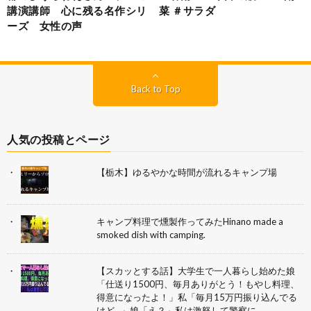
講演講師 心に残る名作シリ
菜 ＃サラダ
ーズ 女性の声
Back to Top
人気の投稿とページ
【栃木】ゆるやかな時間が流れるキャンプ場
キャンプ料理で燻製作ってみたHinano made a
smoked dish with camping.
【スカッとする話】大学生で一人暮らし始めた娘
「仕送り1500円、毎月ありがとう！もやし料理、
得意になったよ！」私「毎月15万円振り込んでる
けど…」娘「え？」私は激怒して警察に…