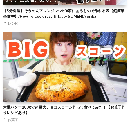
【5分料理】そうめんアレンジレシピ❣️家にあるもので作れる🌟【超簡単
昼食🍽】/How To Cook Easy & Tasty SOMEN!/yurika
レシピ
大量バター100gで超巨大チョコスコーン作って食べてみた！【お菓子作
りレシピあり】
お菓子