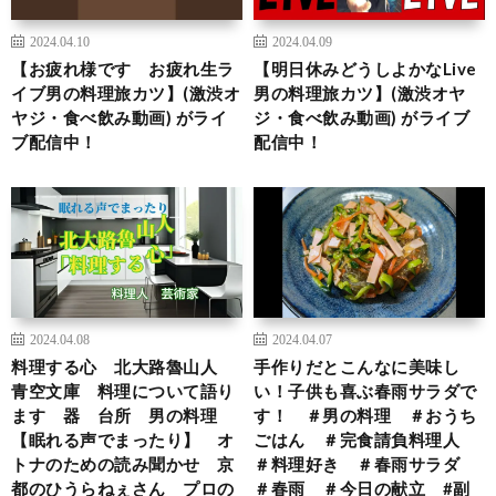
2024.04.10
2024.04.09
【お疲れ様です お疲れ生ラ
【明日休みどうしよかなLive
イブ男の料理旅カツ】(激渋オ
男の料理旅カツ】(激渋オヤ
ヤジ・食べ飲み動画) がライ
ジ・食べ飲み動画) がライブ
ブ配信中！
配信中！
2024.04.08
2024.04.07
料理する心 北大路魯山人
手作りだとこんなに美味し
青空文庫 料理について語り
い！子供も喜ぶ春雨サラダで
ます 器 台所 男の料理
す！ ＃男の料理 ＃おうち
【眠れる声でまったり】 オ
ごはん ＃完食請負料理人
トナのための読み聞かせ 京
＃料理好き ＃春雨サラダ
都のひうらねぇさん プロの
＃春雨 ＃今日の献立 #副