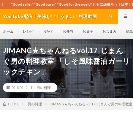
”Good buyer” ”Good for the world” ともに頑張ろう！日本！世界！
YouTube配信！美味しい！うまい！料理動画
site Cook-ch
ホーム
レシピ
おかず
お弁当
お菓子
おつまみ
簡単
JIMANG★ちゃんねるvol.17_じまん
ぐ男の料理教室 「しそ風味醤油ガーリ
ックチキン」
2018.09.12
男の料理
男の料理
JIMANG★ちゃんねるvol.17_じまんぐ男の料理
HOME