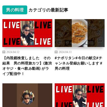
男の料理
カテゴリの最新記事
2024.04.12
2024.04.11
【内視鏡検査しました その
#ナポリタン#今日の献立#チ
結果 男の料理旅カツ】(激渋
ャンネル登録お願いします #
オヤジ・食べ飲み動画) がラ
男の料理
イブ配信中！