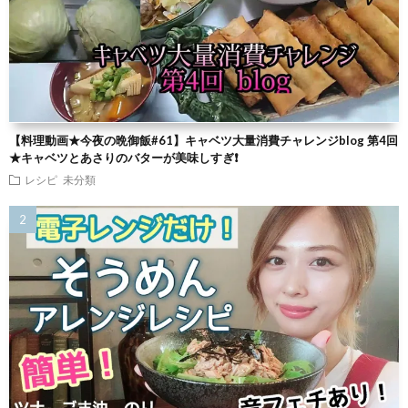
【料理動画★今夜の晩御飯#61】キャベツ大量消費チャレンジblog 第4回
★キャベツとあさりのバターが美味しすぎ❗
レシピ
未分類