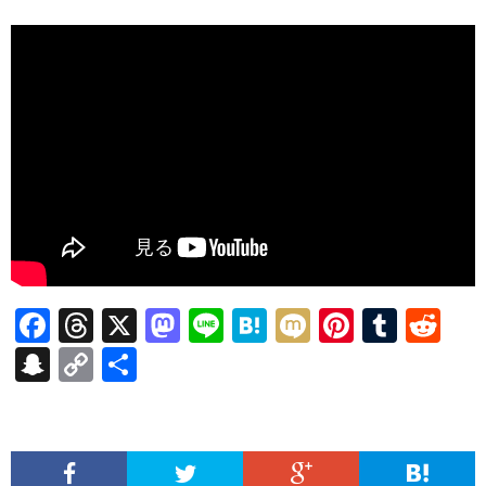
F
T
X
M
Li
H
M
Pi
T
R
ac
hr
as
n
at
ixi
nt
u
e
S
C
共
e
ea
to
e
e
er
m
d
n
o
有
b
ds
d
n
es
bl
di
a
p
o
o
a
t
r
t
pc
y