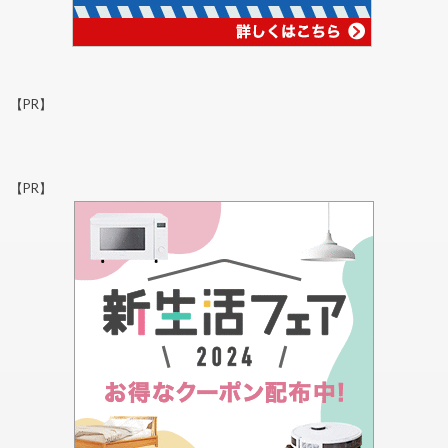
【PR】
【PR】