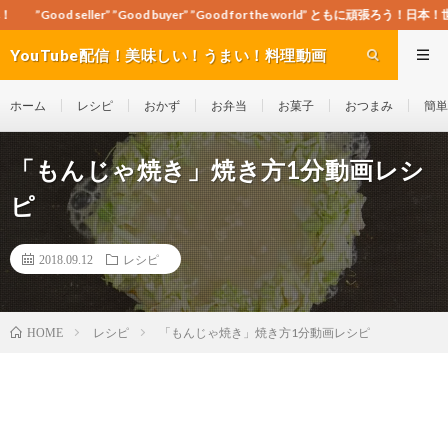
”Good buyer” ”Good for the world” ともに頑張ろう！日本！世界！
YouTube配信！美味しい！うまい！料理動画
site Cook-ch
ホーム
レシピ
おかず
お弁当
お菓子
おつまみ
簡単
「もんじゃ焼き」焼き方1分動画レシ
ピ
2018.09.12
レシピ
レシピ
「もんじゃ焼き」焼き方1分動画レシピ
HOME