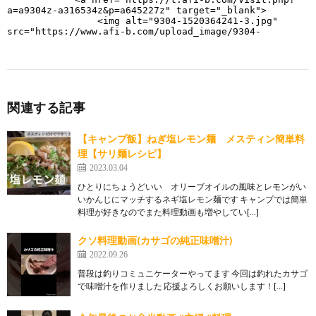
関連する記事
【キャンプ飯】ねぎ塩レモン麺 メスティン簡単料
理【サリ麺レシピ】
2023.03.04
ひとりにちょうどいい オリーブオイルの風味とレモンがい
いかんじにマッチするネギ塩レモン麺です キャンプでは簡単
料理が好きなのでまた料理動画も増やしてい[…]
クソ料理動画(カサゴの純正味噌汁)
2022.09.26
普段は釣りコミュニケーターやってます 今回は釣れたカサゴ
で味噌汁を作りました 応援よろしくお願いします！[…]