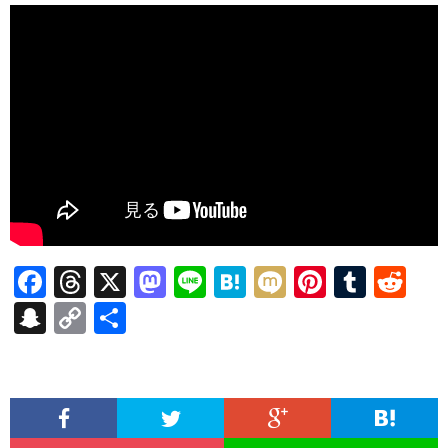
F
T
X
M
Li
H
M
Pi
T
R
ac
hr
as
n
at
ixi
nt
u
e
S
C
共
e
ea
to
e
e
er
m
d
n
o
有
b
ds
d
n
es
bl
di
a
p
o
o
a
t
r
t
pc
y
o
n
h
Li