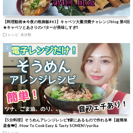
【料理動画★今夜の晩御飯#61】キャベツ大量消費チャレンジblog 第4回
★キャベツとあさりのバターが美味しすぎ❗
レシピ
未分類
【5分料理】そうめんアレンジレシピ❣️家にあるもので作れる🌟【超簡単
昼食🍽】/How To Cook Easy & Tasty SOMEN!/yurika
レシピ