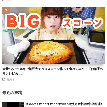
大量バター100gで超巨大チョコスコーン作って食べてみた！【お菓子作
りレシピあり】
お菓子
最近の投稿
#shorts #short #shortvideo #焼売 #中華#中華料理#