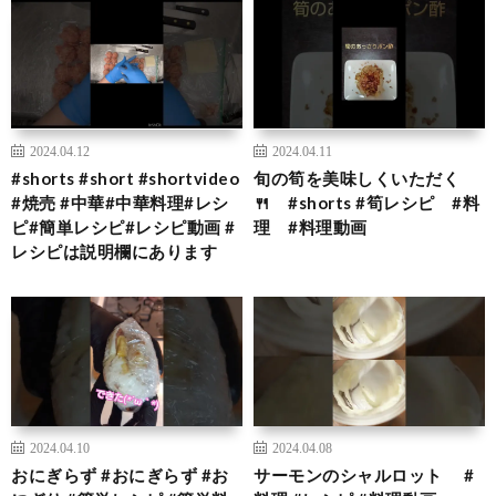
2024.04.12
2024.04.11
#shorts #short #shortvideo
旬の筍を美味しくいただく
#焼売 #中華#中華料理#レシ
🍴 #shorts #筍レシピ #料
ピ#簡単レシピ#レシピ動画 #
理 #料理動画
レシピは説明欄にあります
2024.04.10
2024.04.08
おにぎらず #おにぎらず #お
サーモンのシャルロット #