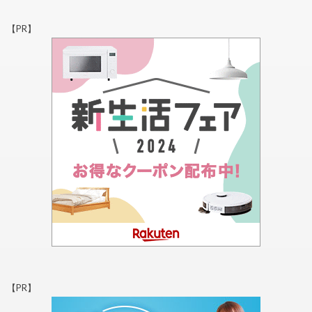
【PR】
【PR】