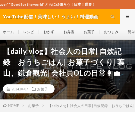
or the world” ともに頑張ろう！日本！世界！
YouTube配信！美味しい！うまい！料理動画
site Cook-ch
ホーム
レシピ
おかず
お弁当
お菓子
おつまみ
簡単
【daily vlog】社会人の日常| 自炊記
録 おうちごはん| お菓子づくり| 葉
山、鎌倉観光| 会社員OLの日常👩‍💼
2024.04.07
お菓子
お菓子
【daily vlog】社会人の日常| 自炊記録 おうちごはん
HOME