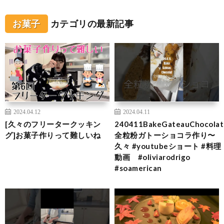
お菓子
カテゴリの最新記事
2024.04.12
2024.04.11
[久々のフリータークッキン
240411BakeGateauChocolat
グ]お菓子作りって難しいね
全粒粉ガトーショコラ作り〜
久々 #youtubeショート #料理
動画 #oliviarodrigo
#soamerican