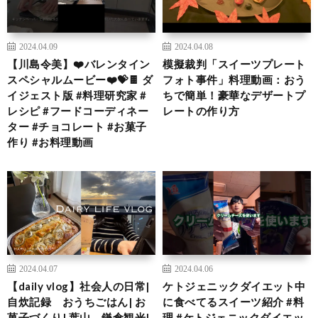
2024.04.09
2024.04.08
【川島令美】❤️バレンタイン
模擬裁判「スイーツプレート
スペシャルムービー❤️💝🍫 ダ
フォト事件」料理動画：おう
イジェスト版 #料理研究家 #
ちで簡単！豪華なデザートプ
レシピ #フードコーディネー
レートの作り方
ター #チョコレート #お菓子
作り #お料理動画
2024.04.07
2024.04.06
【daily vlog】社会人の日常|
ケトジェニックダイエット中
自炊記録 おうちごはん| お
に食べてるスイーツ紹介 #料
菓子づくり| 葉山、鎌倉観光|
理 #ケトジェニックダイエッ