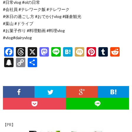
#日常vlog #olの日常
#会社員 #テレワーク飯 #テレワーク
#休日の過ごし方 #おでかけvlog #鎌倉観光
#葉山 #ドライブ
#お菓子作り #料理動画 #料理vlog
#vlog#dairyvlog
F
T
X
M
Li
H
M
Pi
T
R
ac
hr
as
n
at
ixi
nt
u
e
S
C
共
e
ea
to
e
e
er
m
d
n
o
有
b
ds
d
n
es
bl
di
a
p
o
o
a
t
r
t
pc
y
o
n
h
Li
k
at
n
k
【PR】