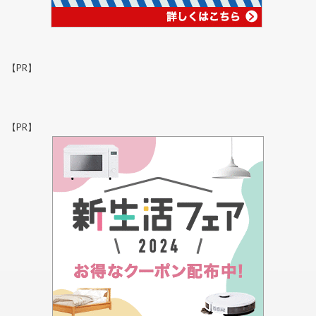
【PR】
【PR】