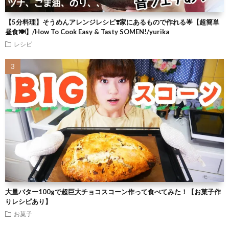
【5分料理】そうめんアレンジレシピ❣️家にあるもので作れる🌟【超簡単
昼食🍽】/How To Cook Easy & Tasty SOMEN!/yurika
レシピ
大量バター100gで超巨大チョコスコーン作って食べてみた！【お菓子作
りレシピあり】
お菓子