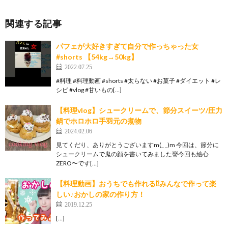
関連する記事
パフェが大好きすぎて自分で作っちゃった女
#shorts 【54kg→50kg】
2022.07.25
#料理 #料理動画 #shorts #太らない #お菓子 #ダイエット #レ
シピ #vlog #甘いもの[…]
【料理vlog】シュークリームで、節分スイーツ/圧力
鍋でホロホロ手羽元の煮物
2024.02.06
見てくだり、ありがとうございますm(_ _)m 今回は、節分に
シュークリームで鬼の顔を書いてみました👹今回も絵心
ZERO〜です[…]
【料理動画】おうちでも作れる⁉みんなで作って楽
しい♪おかしの家の作り方！
2019.12.25
[…]