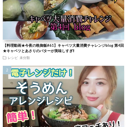
【料理動画★今夜の晩御飯#61】キャベツ大量消費チャレンジblog 第4回
★キャベツとあさりのバターが美味しすぎ❗
レシピ
未分類