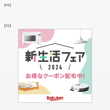
【PR】
【PR】