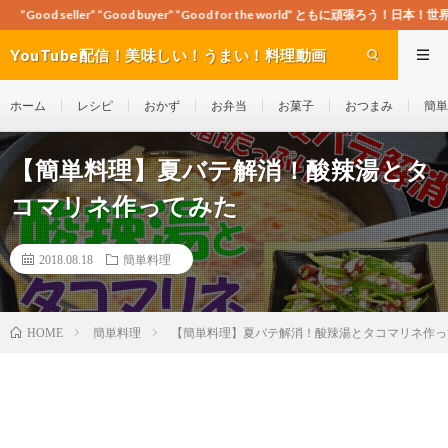
ood buyer” ”Good for the world” ともに頑張ろう！日本！世界！
YouTube配信！美味しい！うまい！料理動画
site Cook-ch
ホーム
レシピ
おかず
お弁当
お菓子
おつまみ
簡単
【簡単料理】夏バテ解消！酸辣湯とタ
コマリネ作ってみた
2018.08.18
簡単料理
簡単料理
【簡単料理】夏バテ解消！酸辣湯とタコマリネ作っ
HOME