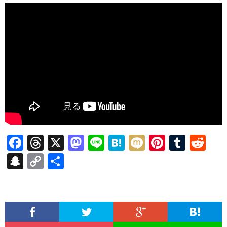
F
T
X
M
Li
H
M
Pi
T
R
ac
hr
as
n
at
ixi
nt
u
e
S
C
共
e
ea
to
e
e
er
m
d
n
o
有
b
ds
d
n
es
bl
di
a
p
o
o
a
t
r
t
pc
y
o
n
h
Li