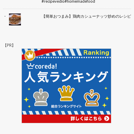
#recipevedio#homemadefood
【簡単おつまみ】鶏肉カシューナッツ炒めのレシピ
【PR】