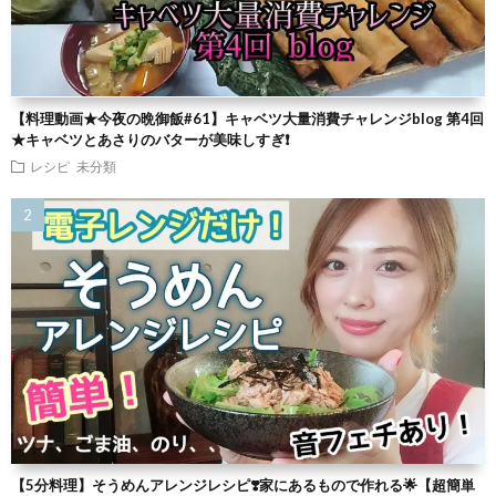
【料理動画★今夜の晩御飯#61】キャベツ大量消費チャレンジblog 第4回
★キャベツとあさりのバターが美味しすぎ❗
レシピ
未分類
【5分料理】そうめんアレンジレシピ❣️家にあるもので作れる🌟【超簡単