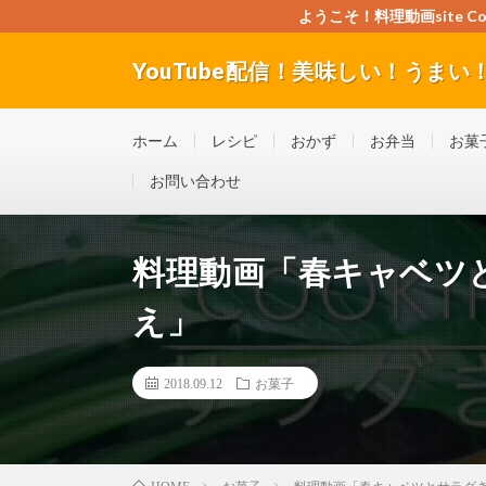
ようこそ！料理動画site Cook
YouTube配信！美味しい！うまい！料理
”Good seller” ”Good buyer” ”Good for the w
ホーム
レシピ
おかず
お弁当
お菓
お問い合わせ
料理動画「春キャベツ
え」
2018.09.12
お菓子