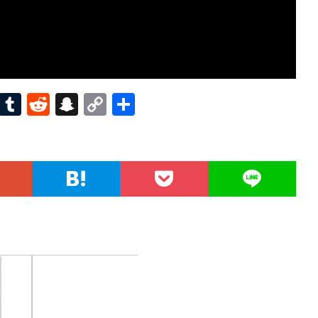
Pi
T
R
S
C
共
nt
u
e
n
o
有
er
m
d
a
p
es
bl
di
pc
y
t
r
t
h
Li
at
n
k