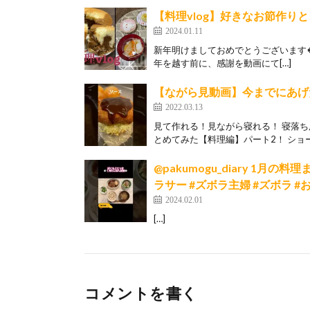
【料理vlog】好きなお節作り
2024.01.11
新年明けましておめでとうございます🍀
年を越す前に、感謝を動画にて[…]
【ながら見動画】今までにあげ
2022.03.13
見て作れる！見ながら寝れる！ 寝落
とめてみた【料理編】パート2！ ショー
@pakumogu_diary 1月の
ラサー #ズボラ主婦 #ズボラ #
2024.02.01
[…]
コメントを書く