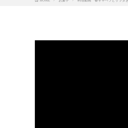
お菓子
料理動画「春キャベツとサラダ
HOME