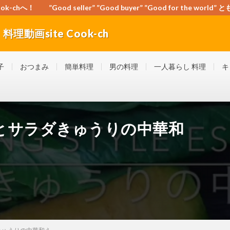
-chへ！ ”Good seller” ”Good buyer” ”Good for the wo
動画site Cook-ch
orld” ともに頑張ろう！日本！世界！
子
おつまみ
簡単料理
男の料理
一人暮らし 料理
キ
とサラダきゅうりの中華和