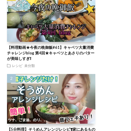
【料理動画★今夜の晩御飯#61】キャベツ大量消費
チャレンジblog 第4回★キャベツとあさりのバター
が美味しすぎ❗
レシピ
未分類
【5分料理】そうめんアレンジレシピ❣️家にあるもの