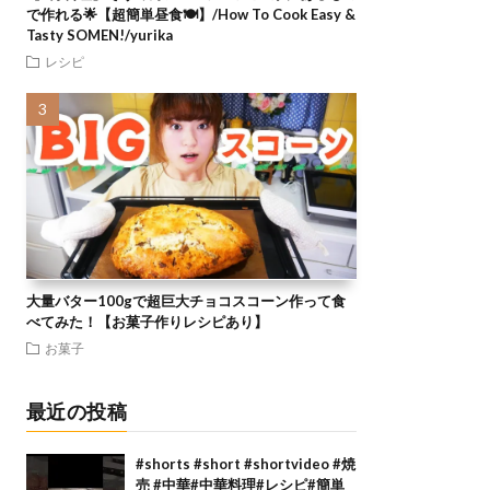
で作れる🌟【超簡単昼食🍽】/How To Cook Easy &
Tasty SOMEN!/yurika
レシピ
大量バター100gで超巨大チョコスコーン作って食
べてみた！【お菓子作りレシピあり】
お菓子
最近の投稿
#shorts #short #shortvideo #焼
売 #中華#中華料理#レシピ#簡単