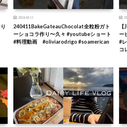
2024.04.11
20
作り
240411BakeGateauChocolat全粒粉ガト
【
ーショコラ作り〜久々 #youtubeショート
ー
#料理動画 #oliviarodrigo #soamerican
#
コ